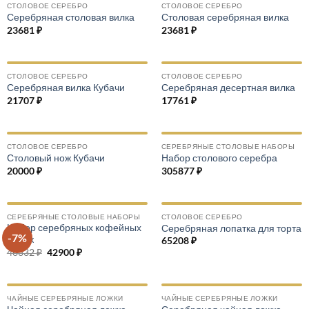
СТОЛОВОЕ СЕРЕБРО
СТОЛОВОЕ СЕРЕБРО
Серебряная столовая вилка
Столовая серебряная вилка
23681
₽
23681
₽
СТОЛОВОЕ СЕРЕБРО
СТОЛОВОЕ СЕРЕБРО
Серебряная вилка Кубачи
Серебряная десертная вилка
21707
₽
17761
₽
СТОЛОВОЕ СЕРЕБРО
СЕРЕБРЯНЫЕ СТОЛОВЫЕ НАБОРЫ
Столовый нож Кубачи
Набор столового серебра
20000
₽
305877
₽
СЕРЕБРЯНЫЕ СТОЛОВЫЕ НАБОРЫ
СТОЛОВОЕ СЕРЕБРО
Набор серебряных кофейных
Серебряная лопатка для торта
-7%
ложек
65208
₽
46332
₽
Первоначальная
42900
₽
Текущая
цена
цена:
составляла
42900 ₽.
46332 ₽.
ЧАЙНЫЕ СЕРЕБРЯНЫЕ ЛОЖКИ
ЧАЙНЫЕ СЕРЕБРЯНЫЕ ЛОЖКИ