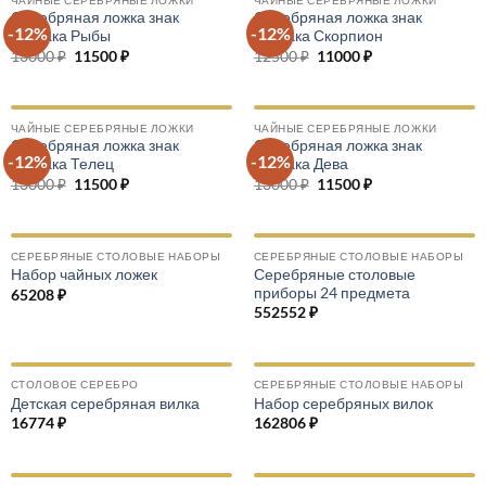
Серебряная ложка знак
Серебряная ложка знак
-12%
-12%
зодиака Рыбы
зодиака Скорпион
13000
₽
Первоначальная
11500
₽
Текущая
12500
₽
Первоначальная
11000
₽
Текущая
цена
цена:
цена
цена:
составляла
11500 ₽.
составляла
11000 ₽.
13000 ₽.
12500 ₽.
ЧАЙНЫЕ СЕРЕБРЯНЫЕ ЛОЖКИ
ЧАЙНЫЕ СЕРЕБРЯНЫЕ ЛОЖКИ
Серебряная ложка знак
Серебряная ложка знак
-12%
-12%
зодиака Телец
зодиака Дева
13000
₽
Первоначальная
11500
₽
Текущая
13000
₽
Первоначальная
11500
₽
Текущая
цена
цена:
цена
цена:
составляла
11500 ₽.
составляла
11500 ₽.
13000 ₽.
13000 ₽.
СЕРЕБРЯНЫЕ СТОЛОВЫЕ НАБОРЫ
СЕРЕБРЯНЫЕ СТОЛОВЫЕ НАБОРЫ
Серебряные столовые
Набор чайных ложек
приборы 24 предмета
65208
₽
552552
₽
СТОЛОВОЕ СЕРЕБРО
СЕРЕБРЯНЫЕ СТОЛОВЫЕ НАБОРЫ
Детская серебряная вилка
Набор серебряных вилок
16774
₽
162806
₽