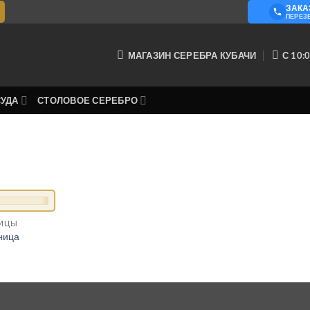
ЗАКА
О КОМ
ПЕРЕЗ
МАГАЗИН СЕРЕБРА КУБАЧИ
С 10:0
СУДА
СТОЛОВОЕ СЕРЕБРО
НИЦЫ
ница
я
ая
 ₽.