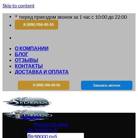
Skip to content
перед приездом звонок за 1 час с 10:00 до 22:00
8 (906) 056-00-55
О КОМПАНИИ
БЛОГ
ОТЗЫВЫ
КОНТАКТЫ
ДОСТАВКА И ОПЛАТА
8 (906) 056-00-55
Заказать звонок
Каталог
Фильтр по цене
Искать:
До 30000 руб
До 50000 руб