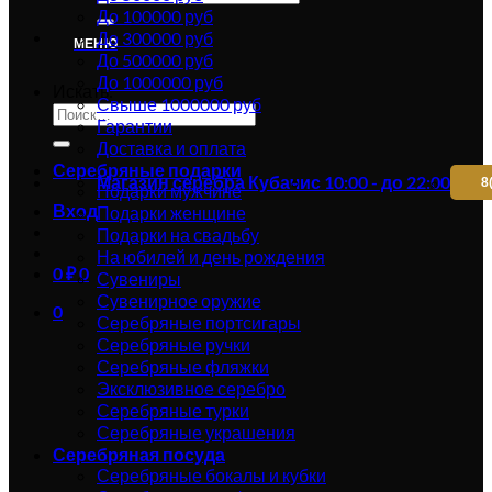
До 100000 руб
До 300000 руб
МЕНЮ
До 500000 руб
До 1000000 руб
Искать:
Свыше 1000000 руб
Гарантии
Доставка и оплата
Серебряные подарки
Магазин серебра Кубачи
с 10:00 - до 22:00
8
Подарки мужчине
Вход
Подарки женщине
Подарки на свадьбу
На юбилей и день рождения
0
₽
0
Сувениры
Сувенирное оружие
0
Серебряные портсигары
Серебряные ручки
Серебряные фляжки
Эксклюзивное серебро
Серебряные турки
Серебряные украшения
Серебряная посуда
Серебряные бокалы и кубки