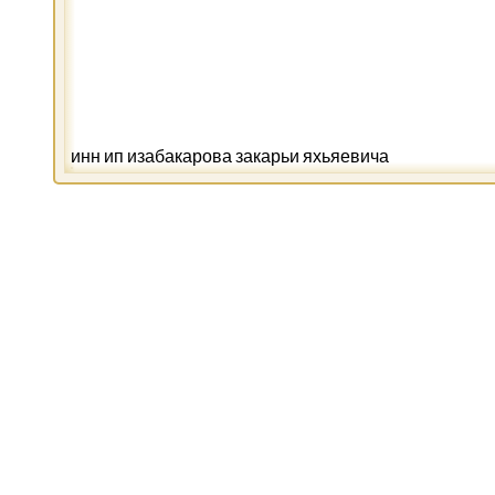
инн ип изабакарова закарьи яхьяевича