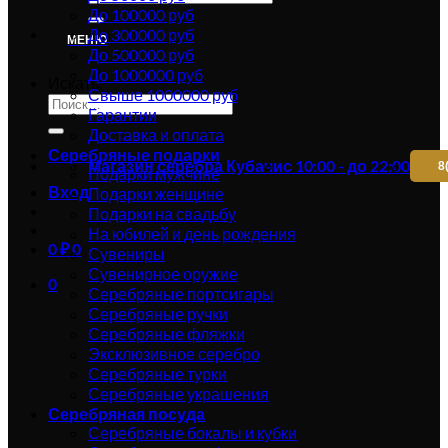
До 100000 руб
До 300000 руб
МЕНЮ
До 500000 руб
До 1000000 руб
Искать:
Свыше 1000000 руб
Гарантии
Доставка и оплата
Серебряные подарки
Магазин серебра Кубачи
с 10:00 - до 22:00
8
Подарки мужчине
Вход
Подарки женщине
Подарки на свадьбу
На юбилей и день рождения
0
₽
0
Сувениры
Сувенирное оружие
0
Серебряные портсигары
Серебряные ручки
Серебряные фляжки
Эксклюзивное серебро
Серебряные турки
Серебряные украшения
Серебряная посуда
Серебряные бокалы и кубки