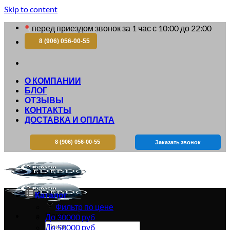
Skip to content
перед приездом звонок за 1 час с 10:00 до 22:00
8 (906) 056-00-55
О КОМПАНИИ
БЛОГ
ОТЗЫВЫ
КОНТАКТЫ
ДОСТАВКА И ОПЛАТА
8 (906) 056-00-55
Заказать звонок
Каталог
Фильтр по цене
Искать:
До 30000 руб
До 50000 руб