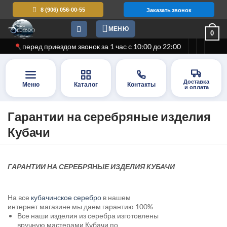
Skip
8 (906) 056-00-55
Заказать звонок
to
МЕНЮ
content
0
перед приездом звонок за 1 час с 10:00 до 22:00
Доставка
Меню
Каталог
Контакты
и оплата
Гарантии на серебряные изделия
Кубачи
ГАРАНТИИ НА СЕРЕБРЯНЫЕ ИЗДЕЛИЯ КУБАЧИ
На все
кубачинское серебро
в нашем
интернет магазине мы даем гарантию 100%
Все наши изделия из серебра изготовлены
вручную мастерами Кубачи по