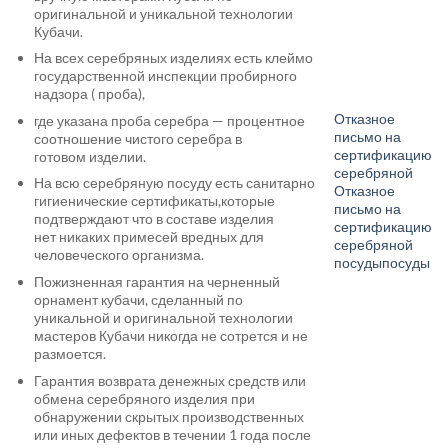
оригинальной и уникальной технологии
Кубачи.
На всех серебряных изделиях есть клеймо
государственной инспекции пробирного
надзора ( проба),
Отказное
где указана проба серебра — процентное
письмо на
соотношение чистого серебра в
сертификацию
готовом изделии.
серебряной
На всю серебряную посуду есть санитарно
Отказное
гигиенические сертификаты,которые
письмо на
подтверждают что в составе изделия
сертификацию
нет никаких примесей вредных для
серебряной
человеческого организма.
посуды
посуды
Пожизненная гарантия на черненный
орнамент кубачи, сделанный по
уникальной и оригинальной технологии
мастеров Кубачи никогда не сотрется и не
размоется.
Гарантия возврата денежных средств или
обмена серебряного изделия при
обнаружении скрытых производственных
или иных дефектов в течении 1 года после