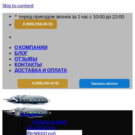
Skip to content
перед приездом звонок за 1 час с 10:00 до 22:00
8 (906) 056-00-55
О КОМПАНИИ
БЛОГ
ОТЗЫВЫ
КОНТАКТЫ
ДОСТАВКА И ОПЛАТА
8 (906) 056-00-55
Заказать звонок
Каталог
Фильтр по цене
Искать:
До 30000 руб
До 50000 руб