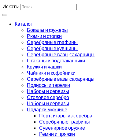
Искать:
Каталог
Бокалы и фужеры
Рюмки и стопки
Серебряные графины
Серебряные кувшины
Серебряные вазы,сахарницы
Стаканы и подстаканники
Кружки и чашки
Чайники и кофейники
Серебряные вазы,сахарницы
Подносы и тарелки
Наборы и сервизы
Столовое серебро
Наборы и сервизы
Подарки мужчине
Портсигары из серебра
Серебряные графины
Сувенирное оружие
Ремни и пряжки