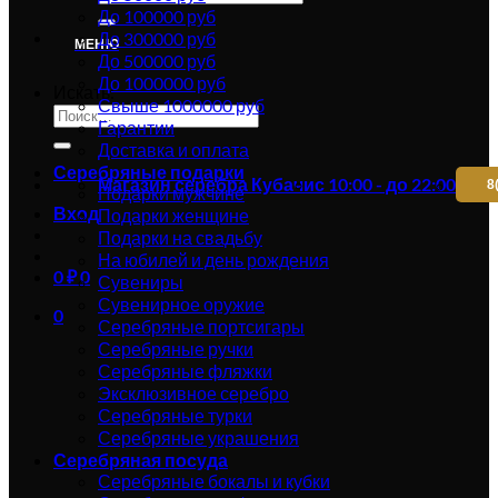
До 100000 руб
До 300000 руб
МЕНЮ
До 500000 руб
До 1000000 руб
Искать:
Свыше 1000000 руб
Гарантии
Доставка и оплата
Серебряные подарки
Магазин серебра Кубачи
с 10:00 - до 22:00
8
Подарки мужчине
Вход
Подарки женщине
Подарки на свадьбу
На юбилей и день рождения
0
₽
0
Сувениры
Сувенирное оружие
0
Серебряные портсигары
Серебряные ручки
Серебряные фляжки
Эксклюзивное серебро
Серебряные турки
Серебряные украшения
Серебряная посуда
Серебряные бокалы и кубки