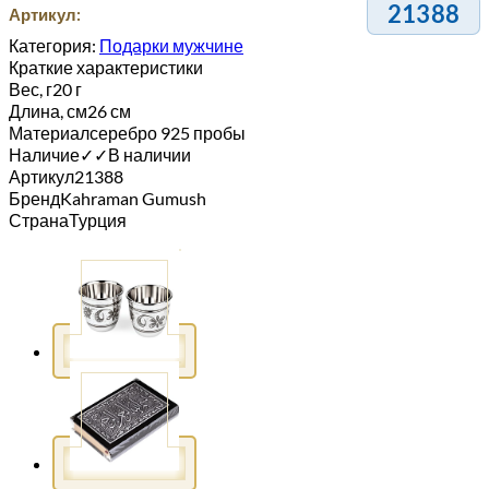
21388
Артикул:
Категория:
Подарки мужчине
Краткие характеристики
Вес, г
20 г
Длина, см
26 см
Материал
серебро 925 пробы
Наличие
✓
✓
В наличии
Артикул
21388
Бренд
Kahraman Gumush
Страна
Турция