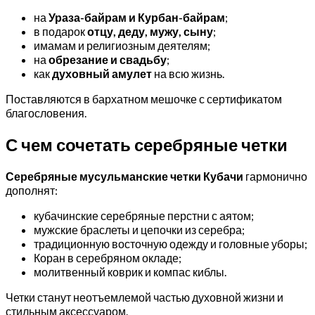
на
Ураза-байрам и Курбан-байрам
;
в подарок
отцу, деду, мужу, сыну
;
имамам и религиозным деятелям;
на
обрезание и свадьбу
;
как
духовный амулет
на всю жизнь.
Поставляются в бархатном мешочке с сертификатом
благословения.
С чем сочетать серебряные четки
Серебряные мусульманские четки Кубачи
гармонично
дополнят:
кубачинские серебряные перстни с аятом;
мужские браслеты и цепочки из серебра;
традиционную восточную одежду и головные уборы;
Коран в серебряном окладе;
молитвенный коврик и компас киблы.
Четки станут неотъемлемой частью духовной жизни и
стильным аксессуаром.