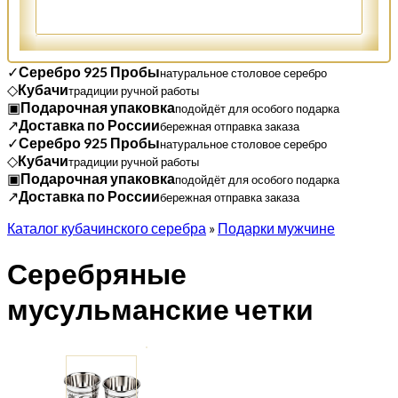
✓
Серебро 925 Пробы
натуральное столовое серебро
◇
Кубачи
традиции ручной работы
▣
Подарочная упаковка
подойдёт для особого подарка
↗
Доставка по России
бережная отправка заказа
✓
Серебро 925 Пробы
натуральное столовое серебро
◇
Кубачи
традиции ручной работы
▣
Подарочная упаковка
подойдёт для особого подарка
↗
Доставка по России
бережная отправка заказа
Каталог кубачинского серебра
»
Подарки мужчине
Серебряные
мусульманские четки