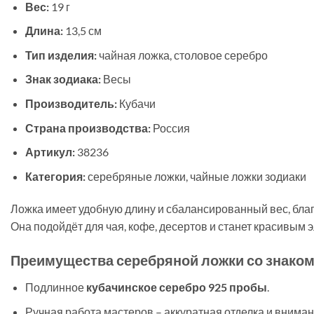
Вес:
19 г
Длина:
13,5 см
Тип изделия:
чайная ложка, столовое серебро
Знак зодиака:
Весы
Производитель:
Кубачи
Страна производства:
Россия
Артикул:
38236
Категория:
серебряные ложки, чайные ложки зодиаки
Ложка имеет удобную длину и сбалансированный вес, бла
Она подойдёт для чая, кофе, десертов и станет красивым 
Преимущества серебряной ложки со знаком
Подлинное
кубачинское серебро 925 пробы
.
Ручная работа мастеров – аккуратная отделка и вниман