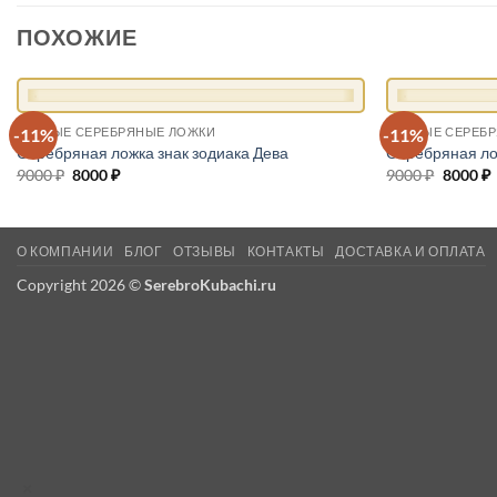
ПОХОЖИЕ
+
+
-11%
-11%
ЧАЙНЫЕ СЕРЕБРЯНЫЕ ЛОЖКИ
ЧАЙНЫЕ СЕРЕБ
Серебряная ложка знак зодиака Дева
Серебряная ло
9000
₽
Первоначальная
8000
₽
Текущая
9000
₽
Первон
8000
₽
цена
цена:
цена
составляла
8000 ₽.
состав
9000 ₽.
9000 ₽.
О КОМПАНИИ
БЛОГ
ОТЗЫВЫ
КОНТАКТЫ
ДОСТАВКА И ОПЛАТА
Copyright 2026 ©
SerebroKubachi.ru
×