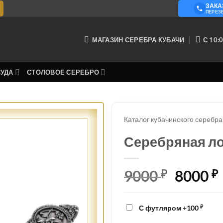
ЗАКА
О КОМ
ПЕРЕЗ
МАГАЗИН СЕРЕБРА КУБАЧИ
С 10:0
СУДА
СТОЛОВОЕ СЕРЕБРО
Каталог кубачинского серебра
Серебряная л
9000
₽
Перво
8000
₽
цена
соста
₽
С футляром
+
100