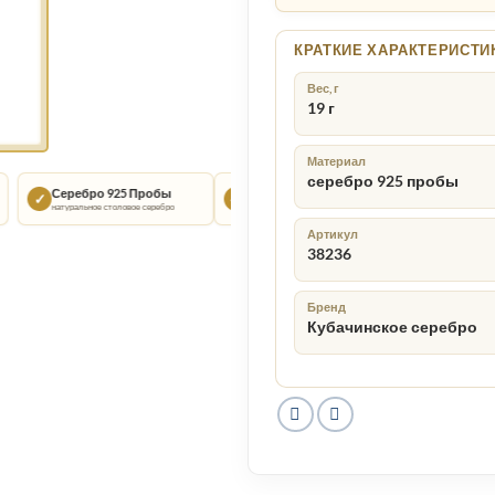
КРАТКИЕ ХАРАКТЕРИСТИ
Вес, г
19 г
Материал
серебро 925 пробы
Серебро 925 Пробы
Кубачи
Подарочная 
✓
◇
▣
натуральное столовое серебро
традиции ручной работы
подойдёт для особо
Артикул
38236
Бренд
Кубачинское серебро