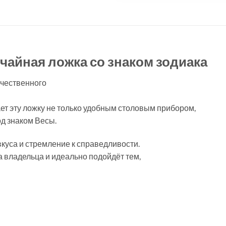
чайная ложка со знаком зодиака
чественного
ет эту ложку не только удобным столовым прибором,
од знаком Весы.
куса и стремление к справедливости.
а владельца и идеально подойдёт тем,