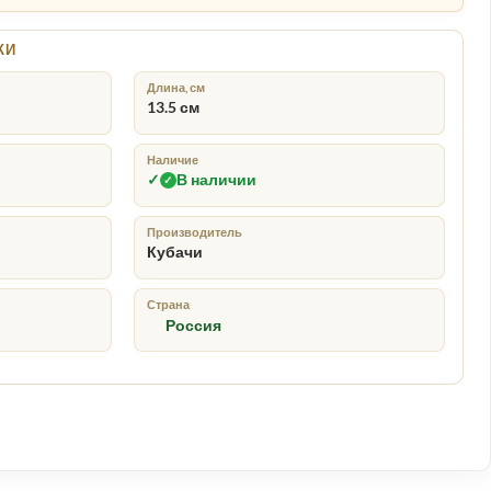
КИ
Длина, см
13.5 см
Наличие
✓
В наличии
✓
упаковка
Доставка по России
↗
го подарка
бережная отправка заказа
Производитель
Кубачи
Страна
Россия