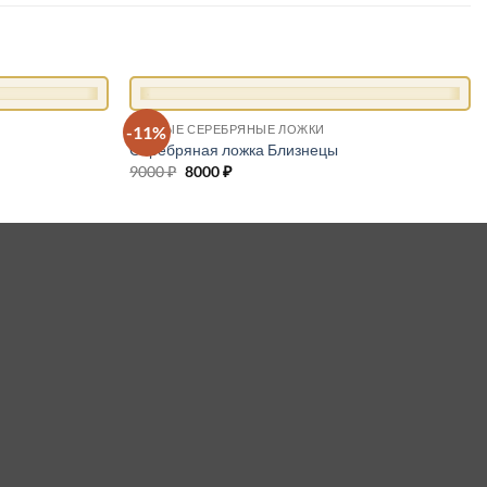
+
-11%
ЧАЙНЫЕ СЕРЕБРЯНЫЕ ЛОЖКИ
Серебряная ложка Близнецы
9000
₽
Первоначальная
8000
₽
Текущая
цена
цена:
составляла
8000 ₽.
9000 ₽.