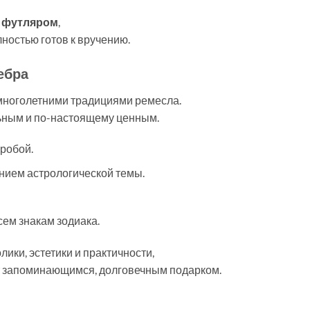
м
футляром
,
ностью готов к вручению.
ебра
 многолетними традициями ремесла.
льным и по-настоящему ценным.
робой.
нием астрологической темы.
ем знакам зодиака.
ики, эстетики и практичности,
ет запоминающимся, долговечным подарком.