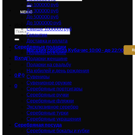
До 100000 руб
До 300000 руб
МЕНЮ
До 500000 руб
До 1000000 руб
Искать:
Свыше 1000000 руб
Гарантии
Доставка и оплата
Серебряные подарки
Магазин серебра Кубачи
с 10:00 - до 22:00
8
Подарки мужчине
Вход
Подарки женщине
Подарки на свадьбу
На юбилей и день рождения
0
₽
0
Сувениры
Сувенирное оружие
0
Серебряные портсигары
Серебряные ручки
Серебряные фляжки
Эксклюзивное серебро
Серебряные турки
Серебряные украшения
Серебряная посуда
Серебряные бокалы и кубки