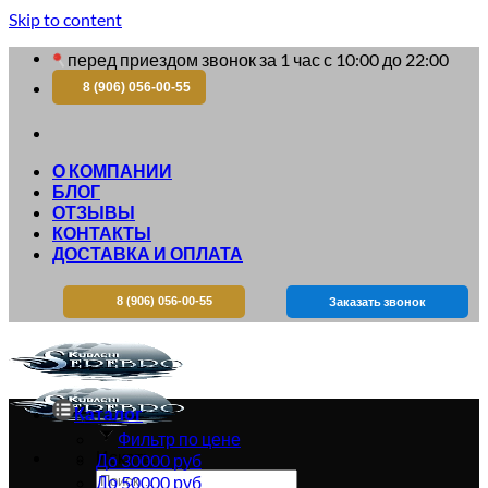
Skip to content
перед приездом звонок за 1 час с 10:00 до 22:00
8 (906) 056-00-55
О КОМПАНИИ
БЛОГ
ОТЗЫВЫ
КОНТАКТЫ
ДОСТАВКА И ОПЛАТА
8 (906) 056-00-55
Заказать звонок
Каталог
Фильтр по цене
Искать:
До 30000 руб
До 50000 руб