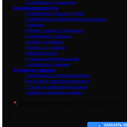
Серебряные украшения
Серебряная посуда
Серебряные бокалы и кубки
Серебряные конфетницы и сахарницы
Графины
Кружки и чашки с блюдцами
Серебряные кувшины
Наборы и сервизы
Подносы и тарелки
Рюмки и стопки
Стаканы и подстаканники
Серебряные чайники
Столовое серебро
Серебряные столовые наборы
Десертные серебряные ложки
Столовые серебряные ложки
Чайные серебряные ложки
перед приездом звонок за 1 час с 10:00 до 22:00
ЗАКАЗАТЬ З