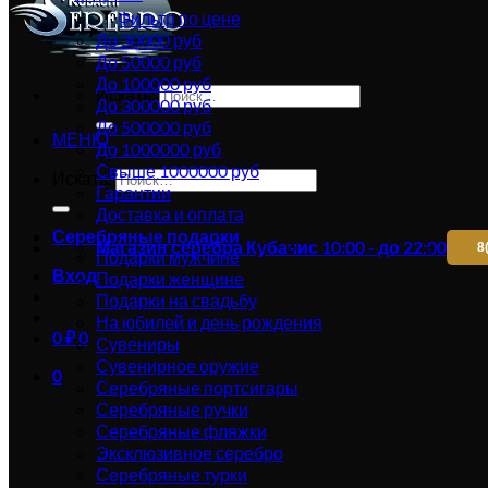
Фильтр по цене
До 30000 руб
До 50000 руб
До 100000 руб
Искать:
До 300000 руб
До 500000 руб
МЕНЮ
До 1000000 руб
Свыше 1000000 руб
Искать:
Гарантии
Доставка и оплата
Серебряные подарки
Магазин серебра Кубачи
с 10:00 - до 22:00
8
Подарки мужчине
Вход
Подарки женщине
Подарки на свадьбу
На юбилей и день рождения
0
₽
0
Сувениры
Сувенирное оружие
0
Серебряные портсигары
Серебряные ручки
Серебряные фляжки
Эксклюзивное серебро
Серебряные турки