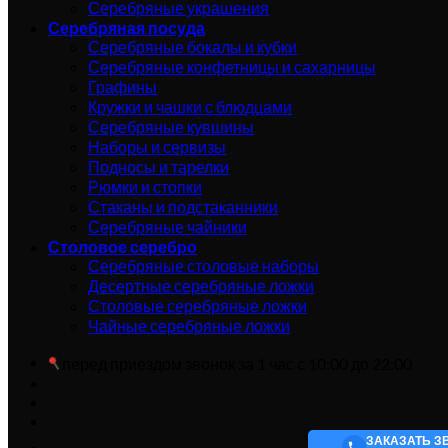
Серебряные украшения
Серебряная посуда
Серебряные бокалы и кубки
Серебряные конфетницы и сахарницы
Графины
Кружки и чашки с блюдцами
Серебряные кувшины
Наборы и сервизы
Подносы и тарелки
Рюмки и стопки
Стаканы и подстаканники
Серебряные чайники
Столовое серебро
Серебряные столовые наборы
Десертные серебряные ложки
Столовые серебряные ложки
Чайные серебряные ложки
перед приездом звонок за 1 час с 10:00 до 22:00
ЗАКАЗАТЬ З