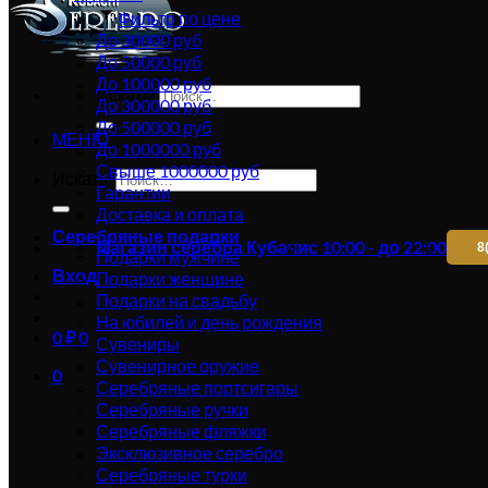
Фильтр по цене
До 30000 руб
До 50000 руб
До 100000 руб
Искать:
До 300000 руб
До 500000 руб
МЕНЮ
До 1000000 руб
Свыше 1000000 руб
Искать:
Гарантии
Доставка и оплата
Серебряные подарки
Магазин серебра Кубачи
с 10:00 - до 22:00
8
Подарки мужчине
Вход
Подарки женщине
Подарки на свадьбу
На юбилей и день рождения
0
₽
0
Сувениры
Сувенирное оружие
0
Серебряные портсигары
Серебряные ручки
Серебряные фляжки
Эксклюзивное серебро
Серебряные турки