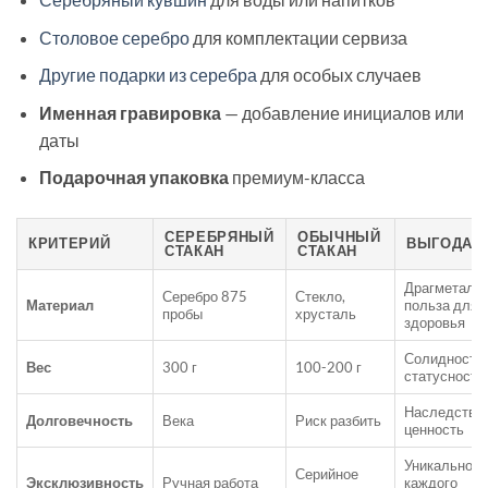
Столовое серебро
для комплектации сервиза
Другие подарки из серебра
для особых случаев
Именная гравировка
— добавление инициалов или
даты
Подарочная упаковка
премиум-класса
СЕРЕБРЯНЫЙ
ОБЫЧНЫЙ
КРИТЕРИЙ
ВЫГОДА
СТАКАН
СТАКАН
Драгметалл,
Серебро 875
Стекло,
Материал
польза для
пробы
хрусталь
здоровья
Солидность,
Вес
300 г
100-200 г
статусность
Наследстве
Долговечность
Века
Риск разбить
ценность
Уникальност
Серийное
Эксклюзивность
Ручная работа
каждого