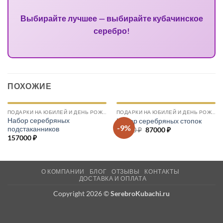
Выбирайте лучшее — выбирайте кубачинское
серебро!
ПОХОЖИЕ
ПОДАРКИ НА ЮБИЛЕЙ И ДЕНЬ РОЖДЕНИЯ
ПОДАРКИ НА ЮБИЛЕЙ И ДЕНЬ РОЖДЕНИЯ
Набор серебряных
Набор серебряных стопок
-9%
подстаканников
96000
₽
Первоначальная
87000
₽
Текущая
цена
цена:
157000
₽
составляла
87000 ₽.
96000 ₽.
О КОМПАНИИ
БЛОГ
ОТЗЫВЫ
КОНТАКТЫ
ДОСТАВКА И ОПЛАТА
Copyright 2026 ©
SerebroKubachi.ru