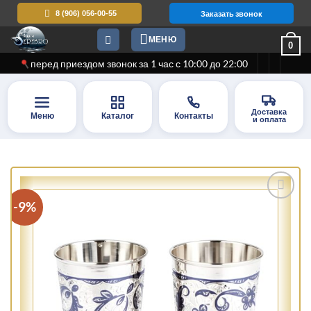
Skip
8 (906) 056-00-55
Заказать звонок
to
МЕНЮ
content
0
перед приездом звонок за 1 час с 10:00 до 22:00
Доставка
Меню
Каталог
Контакты
и оплата
-9%