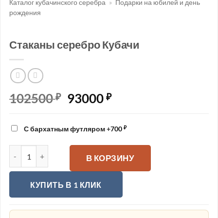
Каталог кубачинского серебра
»
Подарки на юбилей и день
рождения
Стаканы серебро Кубачи
102500
Первоначальная
93000
Текущая
₽
₽
цена
цена:
составляла
93000 ₽.
₽
С бархатным футляром
+
700
102500 ₽.
Количество товара Стаканы серебро Кубачи
В КОРЗИНУ
КУПИТЬ В 1 КЛИК