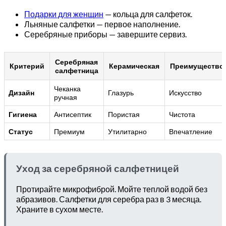
Подарки для женщин
— кольца для салфеток.
Льняные салфетки — первое наполнение.
Серебряные приборы — завершите сервиз.
Серебряная
Критерий
Керамическая
Преимущество
салфетница
Чеканка
Дизайн
Глазурь
Искусство
ручная
Гигиена
Антисептик
Пористая
Чистота
Статус
Премиум
Утилитарно
Впечатление
Уход за серебряной салфетницей
Протирайте микрофиброй. Мойте теплой водой без
абразивов. Салфетки для серебра раз в 3 месяца.
Храните в сухом месте.