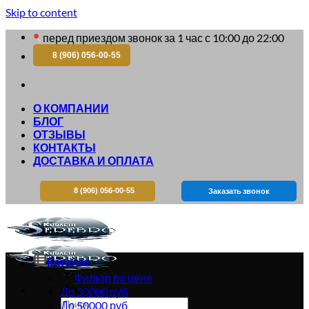
Skip to content
перед приездом звонок за 1 час с 10:00 до 22:00
8 (906) 056-00-55
О КОМПАНИИ
БЛОГ
ОТЗЫВЫ
КОНТАКТЫ
ДОСТАВКА И ОПЛАТА
8 (906) 056-00-55
Заказать звонок
Каталог
Фильтр по цене
Искать:
До 30000 руб
До 50000 руб