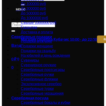
До 100000 руб
До 300000 руб
МЕНЮ
До 500000 руб
До 1000000 руб
Искать:
Свыше 1000000 руб
Гарантии
Доставка и оплата
Серебряные подарки
Магазин серебра Кубачи
с 10:00 - до 22:00
8
Подарки мужчине
Вход
Подарки женщине
Подарки на свадьбу
На юбилей и день рождения
0
₽
0
Сувениры
Сувенирное оружие
0
Серебряные портсигары
Серебряные ручки
Серебряные фляжки
Эксклюзивное серебро
Серебряные турки
Серебряные украшения
Серебряная посуда
Серебряные бокалы и кубки