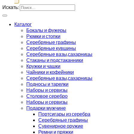
Искать:
Каталог
Бокалы и фужеры
Рюмки и стопки
Серебряные графины
Серебряные кувшины
Серебряные вазы,сахарницы
Стаканы и подстаканники
Кружки и чашки
Чайники и кофейники
Серебряные вазы,сахарницы
Подносы и тарелки
Наборы и сервизы
Столовое серебро
Наборы и сервизы
Подарки мужчине
Портсигары из серебра
Серебряные графины
Сувенирное оружие
Ремни и пряжки