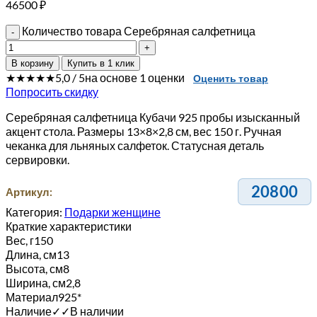
46500
₽
Количество товара Серебряная салфетница
В корзину
Купить в 1 клик
★★★★★
5,0 / 5
на основе 1 оценки
Оценить товар
Попросить скидку
Серебряная салфетница Кубачи 925 пробы изысканный
акцент стола. Размеры 13×8×2,8 см, вес 150 г. Ручная
чеканка для льняных салфеток. Статусная деталь
сервировки.
20800
Артикул:
Категория:
Подарки женщине
Краткие характеристики
Вес, г
150
Длина, см
13
Высота, см
8
Ширина, см
2,8
Материал
925*
Наличие
✓
✓
В наличии