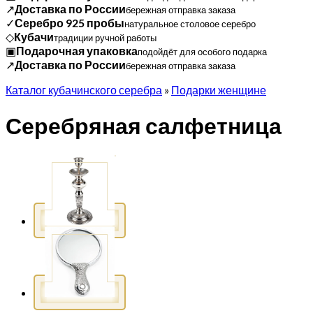
↗
Доставка по России
бережная отправка заказа
✓
Серебро 925 пробы
натуральное столовое серебро
◇
Кубачи
традиции ручной работы
▣
Подарочная упаковка
подойдёт для особого подарка
↗
Доставка по России
бережная отправка заказа
Каталог кубачинского серебра
»
Подарки женщине
Серебряная салфетница