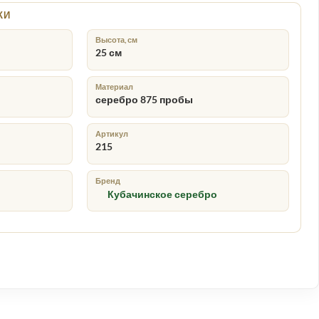
КИ
Высота, см
25 см
Материал
серебро 875 пробы
ая упаковка
Доставка по России
↗
собого подарка
бережная отправка заказа
Артикул
215
Бренд
Кубачинское серебро