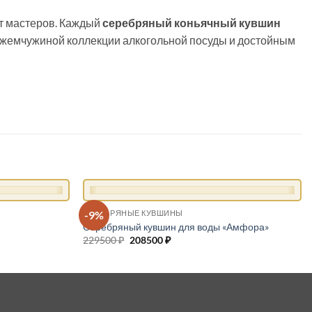
т мастеров. Каждый
серебряный коньячный кувшин
т жемчужиной коллекции алкогольной посуды и достойным
+
-9%
СЕРЕБРЯНЫЕ КУВШИНЫ
й
Серебряный кувшин для воды «Амфора»
229500
₽
Первоначальная
208500
₽
Текущая
цена
цена:
составляла
208500 ₽.
229500 ₽.