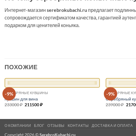
Интернет-магазин
serebrokubachi.ru
предлагает подлинны
сопровождается сертификатом качества, гарантией аутен
подарком для ценителей коньяка.
ПОХОЖИЕ
+
+
-9%
-9%
СЕРЕБРЯНЫЕ КУВШИНЫ
СЕРЕБРЯНЫЕ К
Кувшин для вина
Серебряный ку
233000
₽
Первоначальная
211500
₽
Текущая
239000
₽
Перв
217
цена
цена:
цена
составляла
211500 ₽.
сост
233000 ₽.
2390
О КОМПАНИИ
БЛОГ
ОТЗЫВЫ
КОНТАКТЫ
ДОСТАВКА И ОПЛАТА
Copyright 2026 ©
SerebroKubachi.ru