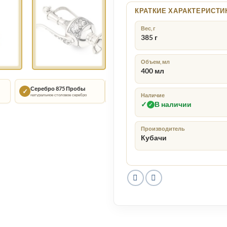
КРАТКИЕ ХАРАКТЕРИСТИ
Вес, г
385 г
Объем, мл
400 мл
Серебро 875 Пробы
Кубачи
Подарочн
✓
◇
▣
натуральное столовое серебро
традиции ручной работы
подойдёт для о
Наличие
✓
В наличии
✓
Производитель
Кубачи