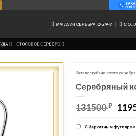
ЗАКА
О КОМ
ПЕРЕЗ
МАГАЗИН СЕРЕБРА КУБАЧИ
С 10:0
СУДА
СТОЛОВОЕ СЕРЕБРО
Каталог кубачинского серебра
Серебряный к
131500
₽
Пер
119
цен
сос
С бархатным футляром