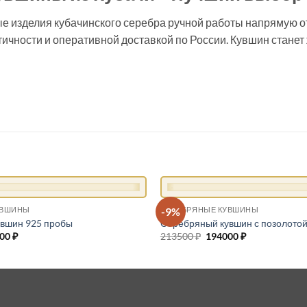
е изделия кубачинского серебра ручной работы напрямую о
тичности и оперативной доставкой по России. Кувшин стане
+
-9%
УВШИНЫ
СЕРЕБРЯНЫЕ КУВШИНЫ
вшин 925 пробы
Серебряный кувшин с позолото
оначальная
000
₽
Текущая
213500
₽
Первоначальная
194000
₽
Текущая
цена:
цена
цена:
авляла
217000 ₽.
составляла
194000 ₽.
00 ₽.
213500 ₽.