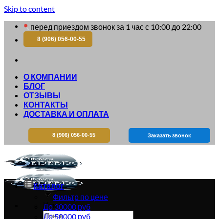
Skip to content
перед приездом звонок за 1 час с 10:00 до 22:00
8 (906) 056-00-55
О КОМПАНИИ
БЛОГ
ОТЗЫВЫ
КОНТАКТЫ
ДОСТАВКА И ОПЛАТА
8 (906) 056-00-55
Заказать звонок
Каталог
Фильтр по цене
Искать:
До 30000 руб
До 50000 руб