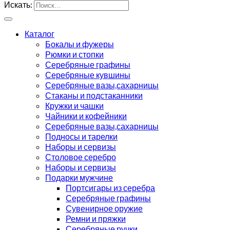
Искать:
Каталог
Бокалы и фужеры
Рюмки и стопки
Серебряные графины
Серебряные кувшины
Серебряные вазы,сахарницы
Стаканы и подстаканники
Кружки и чашки
Чайники и кофейники
Серебряные вазы,сахарницы
Подносы и тарелки
Наборы и сервизы
Столовое серебро
Наборы и сервизы
Подарки мужчине
Портсигары из серебра
Серебряные графины
Сувенирное оружие
Ремни и пряжки
Серебряные ручки