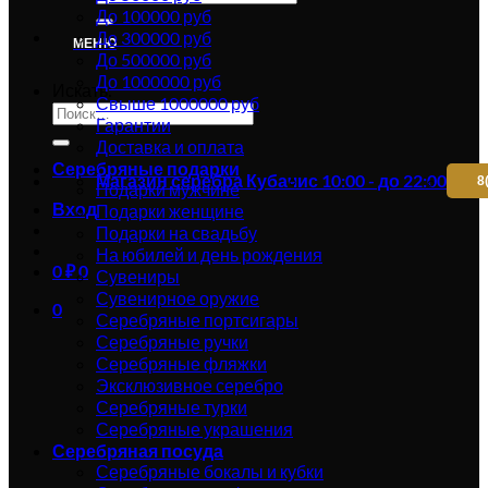
До 100000 руб
До 300000 руб
МЕНЮ
До 500000 руб
До 1000000 руб
Искать:
Свыше 1000000 руб
Гарантии
Доставка и оплата
Серебряные подарки
Магазин серебра Кубачи
с 10:00 - до 22:00
8
Подарки мужчине
Вход
Подарки женщине
Подарки на свадьбу
На юбилей и день рождения
0
₽
0
Сувениры
Сувенирное оружие
0
Серебряные портсигары
Серебряные ручки
Серебряные фляжки
Эксклюзивное серебро
Серебряные турки
Серебряные украшения
Серебряная посуда
Серебряные бокалы и кубки