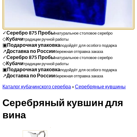
✓
Серебро 875 Пробы
натуральное столовое серебро
◇
Кубачи
традиции ручной работы
▣
Подарочная упаковка
подойдёт для особого подарка
↗
Доставка по России
бережная отправка заказа
✓
Серебро 875 Пробы
натуральное столовое серебро
◇
Кубачи
традиции ручной работы
▣
Подарочная упаковка
подойдёт для особого подарка
↗
Доставка по России
бережная отправка заказа
Каталог кубачинского серебра
»
Серебряные кувшины
Серебряный кувшин для
вина