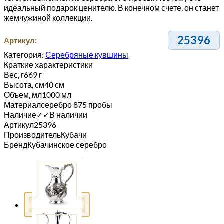
идеальный подарок ценителю. В конечном счете, он станет
жемчужиной коллекции.
25396
Артикул:
Категория:
Серебряные кувшины
Краткие характеристики
Вес, г
669 г
Высота, см
40 см
Объем, мл
1000 мл
Материал
серебро 875 пробы
Наличие
✓
✓
В наличии
Артикул
25396
Производитель
Кубачи
Бренд
Кубачинское серебро