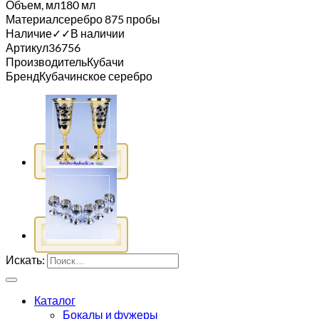
Объем, мл
180 мл
Материал
серебро 875 пробы
Наличие
✓
✓
В наличии
Артикул
36756
Производитель
Кубачи
Бренд
Кубачинское серебро
Искать:
Каталог
Бокалы и фужеры