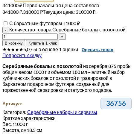
341000
₽
Первоначальная цена составляла
341000 ₽.
310000
₽
Текущая цена: 310000 ₽.
С бархатным футляром
+
1000
₽
Количество товара Серебряные бокалы с позолотой
В корзину
Купить в 1 клик
★★★★★
5,0 / 5
на основе 1 оценки
Оценить товар
Попросить скидку
Серебряные бокалы с позолотой
из серебра 875 пробы
общим весом 1000 г и объёмом 180 мл – элитный набор
кубачинских бокалов с позолотой и гравировкой в
бархатном подарочном футляре, созданный для
торжественной сервировки и статусного подарка.
36756
Артикул:
Категория:
Серебряные наборы и сервизы
Краткие характеристики
Вес, г
1000 г
Высота, см
18.5 см