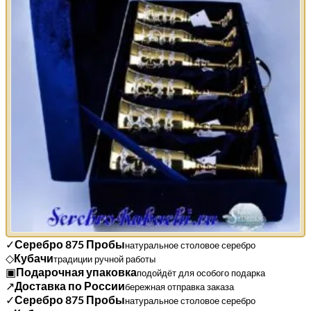
✓
Серебро 875 Пробы
натуральное столовое серебро
◇
Кубачи
традиции ручной работы
▣
Подарочная упаковка
подойдёт для особого подарка
↗
Доставка по России
бережная отправка заказа
✓
Серебро 875 Пробы
натуральное столовое серебро