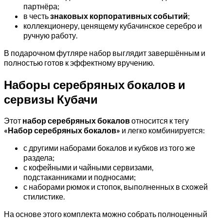
партнёра;
в честь
знаковых корпоративных событий
;
коллекционеру, ценящему кубачинское серебро и
ручную работу.
В подарочном футляре набор выглядит завершённым и
полностью готов к эффектному вручению.
Наборы серебряных бокалов и
сервизы Кубачи
Этот
набор серебряных бокалов
относится к тегу
«Набор серебряных бокалов»
и легко комбинируется:
с другими наборами бокалов и кубков из того же
раздела;
с кофейными и чайными сервизами,
подстаканниками и подносами;
с наборами рюмок и стопок, выполненных в схожей
стилистике.
На основе этого комплекта можно собрать полноценный