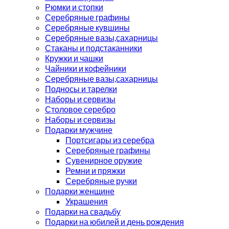
Рюмки и стопки
Серебряные графины
Серебряные кувшины
Серебряные вазы,сахарницы
Стаканы и подстаканники
Кружки и чашки
Чайники и кофейники
Серебряные вазы,сахарницы
Подносы и тарелки
Наборы и сервизы
Столовое серебро
Наборы и сервизы
Подарки мужчине
Портсигары из серебра
Серебряные графины
Сувенирное оружие
Ремни и пряжки
Серебряные ручки
Подарки женщине
Украшения
Подарки на свадьбу
Подарки на юбилей и день рождения