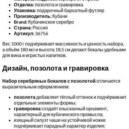
Отделка:
позолота и гравировка
Упаковка:
подарочный бархатный футляр
Производитель:
Кубачи
Brand:
Кубачинское серебро
Страна:
Россия
Артикул:
36756
Вес 1000 г подчёркивает массивность и ценность набора,
а объём 180 мл и высота 18,5 см делают бокалы удобными
для вина и игристых напитков.
Дизайн, позолота и гравировка
Набор серебряных бокалов с позолотой
отличается
выразительным оформлением:
позолота
добавляет тёплый оттенок и подчёркивает
отдельные элементы формы;
гравировка
создаёт изысканный орнамент,
характерный для кубачинского промысла;
изящный силуэт чаши на устойчивой ножке
подчёркивает парадный характер изделия;