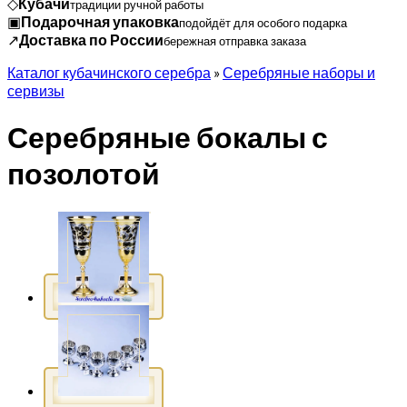
◇
Кубачи
традиции ручной работы
▣
Подарочная упаковка
подойдёт для особого подарка
↗
Доставка по России
бережная отправка заказа
Каталог кубачинского серебра
»
Серебряные наборы и
сервизы
Серебряные бокалы с
позолотой