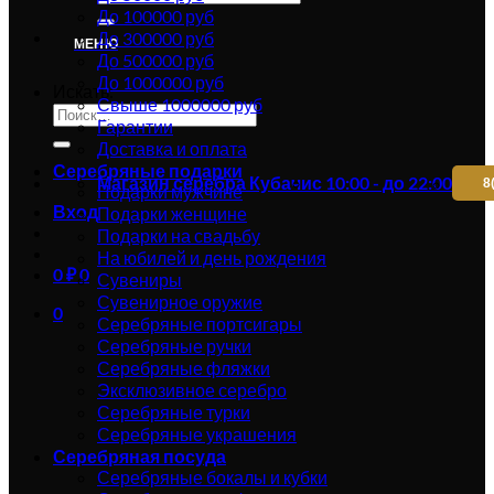
До 100000 руб
До 300000 руб
МЕНЮ
До 500000 руб
До 1000000 руб
Искать:
Свыше 1000000 руб
Гарантии
Доставка и оплата
Серебряные подарки
Магазин серебра Кубачи
с 10:00 - до 22:00
8
Подарки мужчине
Вход
Подарки женщине
Подарки на свадьбу
На юбилей и день рождения
0
₽
0
Сувениры
Сувенирное оружие
0
Серебряные портсигары
Серебряные ручки
Серебряные фляжки
Эксклюзивное серебро
Серебряные турки
Серебряные украшения
Серебряная посуда
Серебряные бокалы и кубки