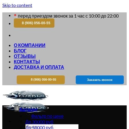
Skip to content
перед приездом звонок за 1 час с 10:00 до 22:00
8 (906) 056-00-55
О КОМПАНИИ
БЛОГ
ОТЗЫВЫ
КОНТАКТЫ
ДОСТАВКА И ОПЛАТА
8 (906) 056-00-55
Заказать звонок
Каталог
Фильтр по цене
Искать:
До 30000 руб
До 50000 руб