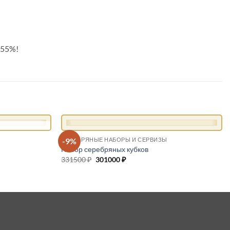
-55%!
+
И
-9%
СЕРЕБРЯНЫЕ НАБОРЫ И СЕРВИЗЫ
Набор серебряных кубков
331500
₽
Первоначальная
301000
₽
Текущая
цена
цена:
составляла
301000 ₽.
331500 ₽.