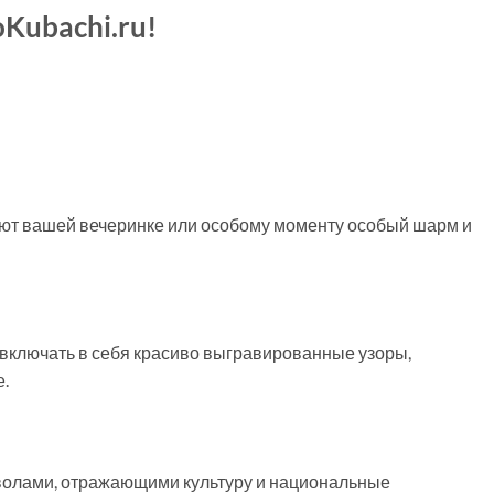
Kubachi.ru!
ают вашей вечеринке или особому моменту особый шарм и
 включать в себя красиво выгравированные узоры,
.
волами, отражающими культуру и национальные