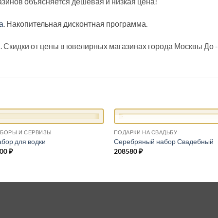
зинов объясняется дешевая и низкая цена!
а
. Накопительная дисконтная программа.
 Скидки от цены в ювелирных магазинах города Москвы До 
+
НЕТ В НАЛИЧИ
БОРЫ И СЕРВИЗЫ
ПОДАРКИ НА СВАДЬБУ
бор для водки
Серебряный набор Свадебный
оначальная
000
₽
Текущая
208580
₽
цена:
авляла
162000 ₽.
00 ₽.