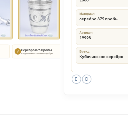
1000 г
Материал
серебро 875 пробы
Артикул
19998
Серебро 875 Пробы
Кубачи
Подаро
✓
◇
▣
Бренд
натуральное столовое серебро
традиции ручной работы
подойдёт дл
Кубачинское серебро