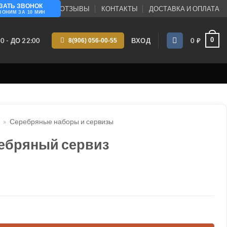
ЗАТЬ ЗВОНОК
ПАНИИ
БЛОГ
ОТЗЫВЫ
КОНТАКТЫ
ДОСТАВКА И ОПЛАТА
ВОНИМ ЗА 10 МИН
0
0 - ДО 22:00
ВХОД
0
₽
8(906) 056-00-55
»
Серебряные наборы и сервизы
ебряный сервиз
ый серебряный сервиз