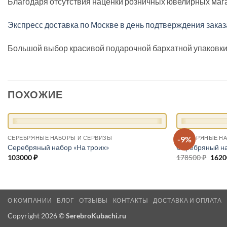
Благодаря отсутствия наценки розничных ювелирных мага
Экспресс доставка по Москве в день подтверждения заказ
Большой выбор красивой подарочной бархатной упаковки.
ПОХОЖИЕ
+
+
-9%
СЕРЕБРЯНЫЕ НАБОРЫ И СЕРВИЗЫ
СЕРЕБРЯНЫЕ НА
Серебряный набор «На троих»
Серебряный на
103000
₽
178500
₽
Перв
162
цена
сост
1785
О КОМПАНИИ
БЛОГ
ОТЗЫВЫ
КОНТАКТЫ
ДОСТАВКА И ОПЛАТА
Copyright 2026 ©
SerebroKubachi.ru