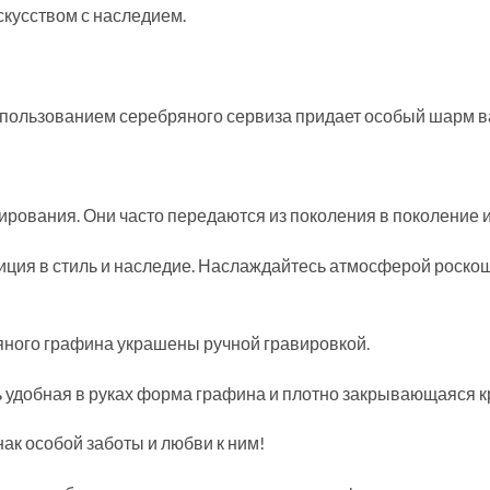
скусством с наследием.
спользованием серебряного сервиза придает особый шарм 
рования. Они часто передаются из поколения в поколение 
тиция в стиль и наследие. Наслаждайтесь атмосферой роско
яного графина украшены ручной гравировкой.
 удобная в руках форма графина и плотно закрывающаяся 
ак особой заботы и любви к ним!