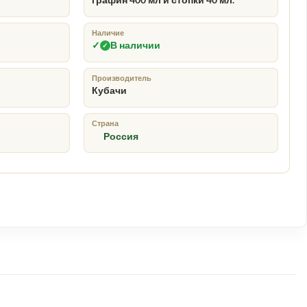
графин 400 мл и стопки 40 мл.
Наличие
✓
В наличии
✓
Производитель
Кубачи
чная упаковка
Доставка по России
↗
Страна
я особого подарка
бережная отправка заказа
Россия