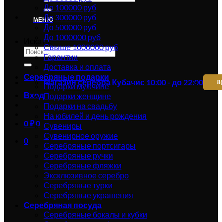
До 100000 руб
До 300000 руб
МЕНЮ
До 500000 руб
До 1000000 руб
Искать:
Свыше 1000000 руб
Гарантии
Доставка и оплата
Серебряные подарки
Магазин серебра Кубачи
с 10:00 - до 22:00
8
Подарки мужчине
Вход
Подарки женщине
Подарки на свадьбу
На юбилей и день рождения
0
₽
0
Сувениры
Сувенирное оружие
0
Серебряные портсигары
Серебряные ручки
Серебряные фляжки
Эксклюзивное серебро
Серебряные турки
Серебряные украшения
Серебряная посуда
Серебряные бокалы и кубки