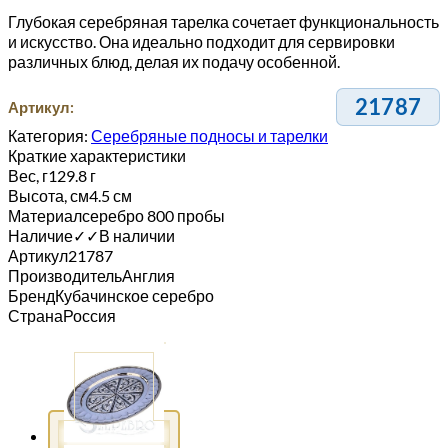
Глубокая серебряная тарелка сочетает функциональность
и искусство. Она идеально подходит для сервировки
различных блюд, делая их подачу особенной.
21787
Артикул:
Категория:
Серебряные подносы и тарелки
Краткие характеристики
Вес, г
129.8 г
Высота, см
4.5 см
Материал
серебро 800 пробы
Наличие
✓
✓
В наличии
Артикул
21787
Производитель
Англия
Бренд
Кубачинское серебро
Страна
Россия