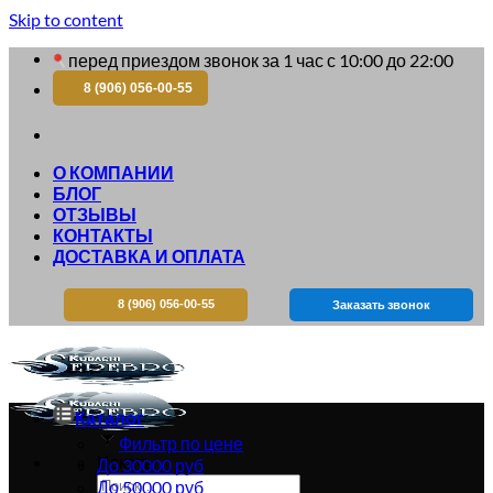
Skip to content
перед приездом звонок за 1 час с 10:00 до 22:00
8 (906) 056-00-55
О КОМПАНИИ
БЛОГ
ОТЗЫВЫ
КОНТАКТЫ
ДОСТАВКА И ОПЛАТА
8 (906) 056-00-55
Заказать звонок
Каталог
Фильтр по цене
Искать:
До 30000 руб
До 50000 руб