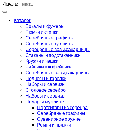
Искать:
Каталог
Бокалы и фужеры
Рюмки и стопки
Серебряные графины
Серебряные кувшины
Серебряные вазы,сахарницы
Стаканы и подстаканники
Кружки и чашки
Чайники и кофейники
Серебряные вазы,сахарницы
Подносы и тарелки
Наборы и сервизы
Столовое серебро
Наборы и сервизы
Подарки мужчине
Портсигары из серебра
Серебряные графины
Сувенирное оружие
Ремни и пряжки