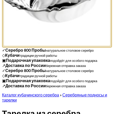
✓
Серебро 800 Пробы
натуральное столовое серебро
◇
Кубачи
традиции ручной работы
▣
Подарочная упаковка
подойдёт для особого подарка
↗
Доставка по России
бережная отправка заказа
✓
Серебро 800 Пробы
натуральное столовое серебро
◇
Кубачи
традиции ручной работы
▣
Подарочная упаковка
подойдёт для особого подарка
↗
Доставка по России
бережная отправка заказа
Каталог кубачинского серебра
»
Серебряные подносы и
тарелки
Тарелка из серебра