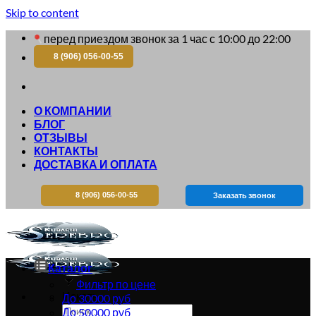
Skip to content
перед приездом звонок за 1 час с 10:00 до 22:00
8 (906) 056-00-55
О КОМПАНИИ
БЛОГ
ОТЗЫВЫ
КОНТАКТЫ
ДОСТАВКА И ОПЛАТА
8 (906) 056-00-55
Заказать звонок
Каталог
Фильтр по цене
Искать:
До 30000 руб
До 50000 руб