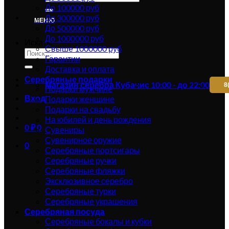
До 100000 руб
До 300000 руб
МЕНЮ
До 500000 руб
До 1000000 руб
Искать:
Свыше 1000000 руб
Гарантии
Доставка и оплата
Серебряные подарки
Магазин серебра Кубачи
с 10:00 - до 22:00
8
Подарки мужчине
Вход
Подарки женщине
Подарки на свадьбу
На юбилей и день рождения
0
₽
0
Сувениры
Сувенирное оружие
0
Серебряные портсигары
Серебряные ручки
Серебряные фляжки
Эксклюзивное серебро
Серебряные турки
Серебряные украшения
Серебряная посуда
Серебряные бокалы и кубки