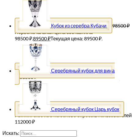
Кубок из серебра Кубачи
98500
₽
Первоначальная цена составляла
98500 ₽.
89500
₽
Текущая цена: 89500 ₽.
Серебряный кубок для вина
53500
₽
Серебряный кубок Царь кубок
Рейтинг
5.00
из 5 на основе опроса
2
пользователей
112000
₽
Искать: