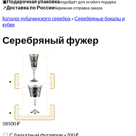
▣
Подарочная упаковка
подойдёт для особого подарка
↗
Доставка по России
бережная отправка заказа
Каталог кубачинского серебра
»
Серебряные бокалы и
кубки
Серебряный фужер
58500
₽
С бархатным футляром
+
700
₽