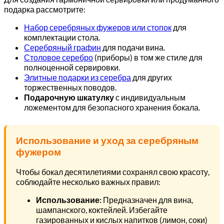
подарка рассмотрите:
Набор серебряных фужеров или стопок
для
комплектации стола.
Серебряный графин
для подачи вина.
Столовое серебро
(приборы) в том же стиле для
полноценной сервировки.
Элитные подарки из серебра
для других
торжественных поводов.
Подарочную шкатулку
с индивидуальным
ложементом для безопасного хранения бокала.
Использование и уход за серебряным
фужером
Чтобы бокал десятилетиями сохранял свою красоту,
соблюдайте несколько важных правил:
Использование:
Предназначен для вина,
шампанского, коктейлей. Избегайте
газированных и кислых напитков (лимон, соки)