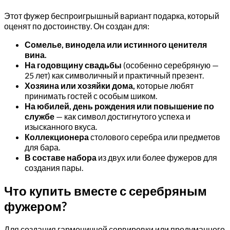
Этот фужер беспроигрышный вариант подарка, который
оценят по достоинству. Он создан для:
Сомелье, винодела или истинного ценителя
вина.
На годовщину свадьбы
(особенно серебряную —
25 лет) как символичный и практичный презент.
Хозяина или хозяйки дома,
которые любят
принимать гостей с особым шиком.
На юбилей, день рождения или повышение по
службе
— как символ достигнутого успеха и
изысканного вкуса.
Коллекционера
столового серебра или предметов
для бара.
В составе набора
из двух или более фужеров для
создания пары.
Что купить вместе с серебряным
фужером?
Для создания гармоничной сервировки или продуманного