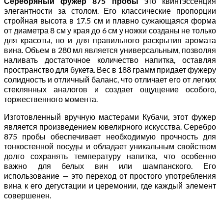
Серебряный фужер 875 пробы
это квинтэссенция
элегантности за столом. Его классические пропорции
стройная высота в 17.5 см и плавно сужающаяся форма
от диаметра 8 см у края до 6 см у ножки созданы не только
для красоты, но и для правильного раскрытия аромата
вина. Объем в 280 мл является универсальным, позволяя
наливать достаточное количество напитка, оставляя
пространство для букета. Вес в 188 грамм придает фужеру
солидность и отличный баланс, что отличает его от легких
стеклянных аналогов и создает ощущение особого,
торжественного момента.
Изготовленный вручную мастерами Кубачи, этот фужер
является произведением ювелирного искусства. Серебро
875 пробы обеспечивает необходимую прочность для
тонкостенной посуды и обладает уникальным свойством
долго сохранять температуру напитка, что особенно
важно для белых вин или шампанского. Его
использование — это переход от простого употребления
вина к его дегустации и церемонии, где каждый элемент
совершенен.