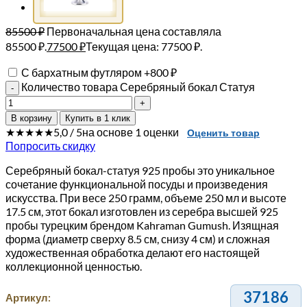
85500
₽
Первоначальная цена составляла
85500 ₽.
77500
₽
Текущая цена: 77500 ₽.
С бархатным футляром
+
800
₽
Количество товара Серебряный бокал Статуя
В корзину
Купить в 1 клик
★★★★★
5,0 / 5
на основе 1 оценки
Оценить товар
Попросить скидку
Серебряный бокал-статуя 925 пробы это уникальное
сочетание функциональной посуды и произведения
искусства. При весе 250 грамм, объеме 250 мл и высоте
17.5 см, этот бокал изготовлен из серебра высшей 925
пробы турецким брендом Kahraman Gumush. Изящная
форма (диаметр сверху 8.5 см, снизу 4 см) и сложная
художественная обработка делают его настоящей
коллекционной ценностью.
37186
Артикул: