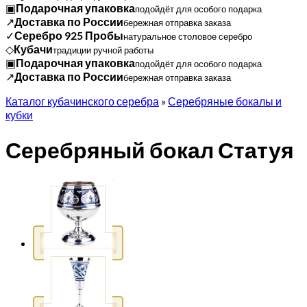
▣
Подарочная упаковка
подойдёт для особого подарка
↗
Доставка по России
бережная отправка заказа
✓
Серебро 925 Пробы
натуральное столовое серебро
◇
Кубачи
традиции ручной работы
▣
Подарочная упаковка
подойдёт для особого подарка
↗
Доставка по России
бережная отправка заказа
Каталог кубачинского серебра
»
Серебряные бокалы и
кубки
Серебряный бокал Статуя