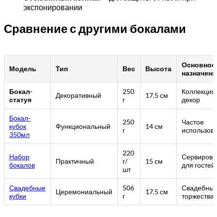
экспонировании
Сравнение с другими бокалами
Основное
Модель
Тип
Вес
Высота
назначени
Бокал-
250
Коллекция,
Декоративный
17.5 см
статуя
г
декор
Бокал-
250
Частое
кубок
Функциональный
14 см
г
использов
350мл
220
Набор
Сервировк
Практичный
г/
15 см
бокалов
для гостей
шт
Свадебные
506
Свадебны
Церемониальный
17.5 см
кубки
г
торжества