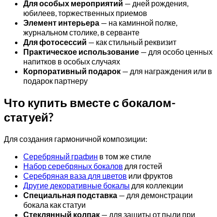
Для особых мероприятий
— дней рождения,
юбилеев, торжественных приемов
Элемент интерьера
— на каминной полке,
журнальном столике, в серванте
Для фотосессий
— как стильный реквизит
Практическое использование
— для особо ценных
напитков в особых случаях
Корпоративный подарок
— для награждения или в
подарок партнеру
Что купить вместе с бокалом-
статуей?
Для создания гармоничной композиции:
Серебряный графин
в том же стиле
Набор серебряных бокалов
для гостей
Серебряная ваза для цветов
или фруктов
Другие декоративные бокалы
для коллекции
Специальная подставка
— для демонстрации
бокала как статуи
Стеклянный колпак
— для защиты от пыли при