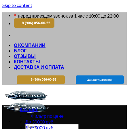
Skip to content
перед приездом звонок за 1 час с 10:00 до 22:00
8 (906) 056-00-55
О КОМПАНИИ
БЛОГ
ОТЗЫВЫ
КОНТАКТЫ
ДОСТАВКА И ОПЛАТА
8 (906) 056-00-55
Заказать звонок
Каталог
Фильтр по цене
Искать:
До 30000 руб
До 50000 руб