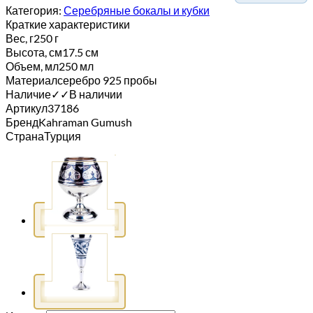
Категория:
Серебряные бокалы и кубки
Краткие характеристики
Вес, г
250 г
Высота, см
17.5 см
Объем, мл
250 мл
Материал
серебро 925 пробы
Наличие
✓
✓
В наличии
Артикул
37186
Бренд
Kahraman Gumush
Страна
Турция