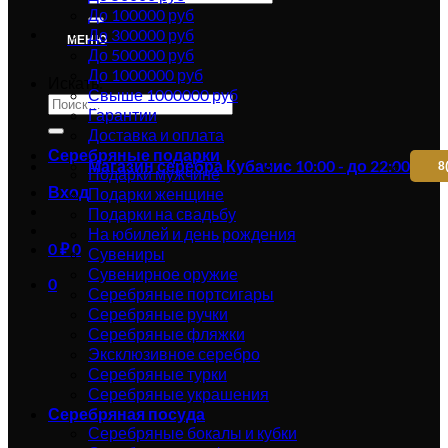
До 100000 руб
До 300000 руб
МЕНЮ
До 500000 руб
До 1000000 руб
Искать:
Свыше 1000000 руб
Гарантии
Доставка и оплата
Серебряные подарки
Магазин серебра Кубачи
с 10:00 - до 22:00
8
Подарки мужчине
Вход
Подарки женщине
Подарки на свадьбу
На юбилей и день рождения
0
₽
0
Сувениры
Сувенирное оружие
0
Серебряные портсигары
Серебряные ручки
Серебряные фляжки
Эксклюзивное серебро
Серебряные турки
Серебряные украшения
Серебряная посуда
Серебряные бокалы и кубки