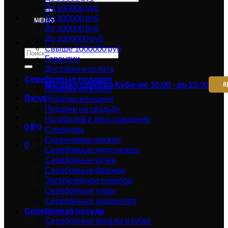
До 100000 руб
До 300000 руб
МЕНЮ
До 500000 руб
До 1000000 руб
Искать:
Свыше 1000000 руб
Гарантии
Доставка и оплата
Серебряные подарки
Магазин серебра Кубачи
с 10:00 - до 22:00
8
Подарки мужчине
Вход
Подарки женщине
Подарки на свадьбу
На юбилей и день рождения
0
₽
0
Сувениры
Сувенирное оружие
0
Серебряные портсигары
Серебряные ручки
Серебряные фляжки
Эксклюзивное серебро
Серебряные турки
Серебряные украшения
Серебряная посуда
Серебряные бокалы и кубки