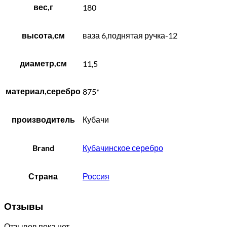
вес,г
180
высота,см
ваза 6,поднятая ручка-12
диаметр,см
11,5
материал,серебро
875*
производитель
Кубачи
Brand
Кубачинское серебро
Страна
Россия
Отзывы
Отзывов пока нет.