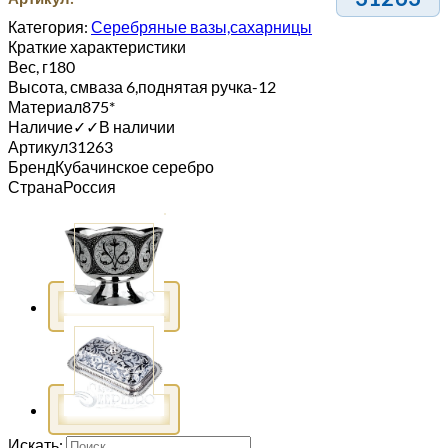
Категория:
Серебряные вазы,сахарницы
Краткие характеристики
Вес, г
180
Высота, см
ваза 6,поднятая ручка-12
Материал
875*
Наличие
✓
✓
В наличии
Артикул
31263
Бренд
Кубачинское серебро
Страна
Россия
Искать: