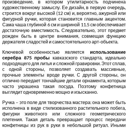
произведение, в котором утилитарность подчинена
художественному замыслу. Ее дизайн, в первую очередь,
строится вокруг высокой (12 см) и, вероятно, ажурной или
фигурной ручки, которая становится главным акцентом.
Сама чаша глубиной 6 см и шириной 11.5 см обеспечивает
достаточную вместимость. Следовательно, этот предмет
рожден быть в центре внимания, совмещая функцию
держателя сладостей и самостоятельного арт-объекта.
Ключевой особенностью является
использование
серебра 875 пробы
кавказского стандарта, идеально
подходящего для литья и сложной гравировки. Этот сплав,
с одной стороны, позволяет создавать массивные,
прочные элементы вроде ручки. С другой стороны, он
отлично передает тончайшие детали орнамента, которым
часто украшена такая посуда. Поэтому конфетница
выглядит одновременно мощно и изысканно.
Ручка – это поле для творчества мастера: она может быть
исполнена в виде стилизованного растительного побега,
фигурки животного или сложного геометрического
плетения. Такая деталь превращает процесс передачи
конфетницы из рук в руки в небольшой ритуал. Иными