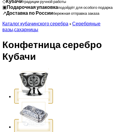
◇
Кубачи
традиции ручной работы
▣
Подарочная упаковка
подойдёт для особого подарка
↗
Доставка по России
бережная отправка заказа
Каталог кубачинского серебра
»
Серебряные
вазы,сахарницы
Конфетница серебро
Кубачи