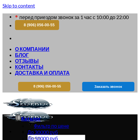
Skip to content
перед приездом звонок за 1 час с 10:00 до 22:00
8 (906) 056-00-55
О КОМПАНИИ
БЛОГ
ОТЗЫВЫ
КОНТАКТЫ
ДОСТАВКА И ОПЛАТА
8 (906) 056-00-55
Заказать звонок
Каталог
Фильтр по цене
Искать:
До 30000 руб
До 50000 руб