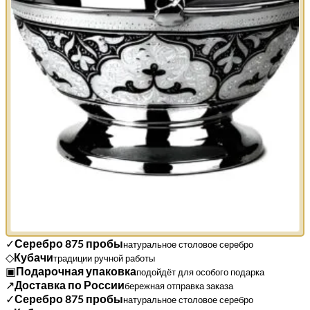
✓
Серебро 875 пробы
натуральное столовое серебро
◇
Кубачи
традиции ручной работы
▣
Подарочная упаковка
подойдёт для особого подарка
↗
Доставка по России
бережная отправка заказа
✓
Серебро 875 пробы
натуральное столовое серебро