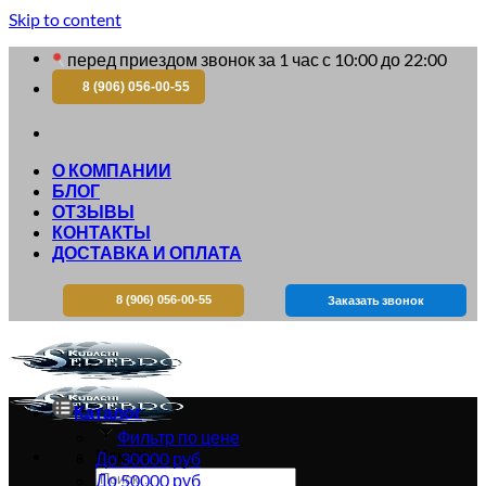
Skip to content
перед приездом звонок за 1 час с 10:00 до 22:00
8 (906) 056-00-55
О КОМПАНИИ
БЛОГ
ОТЗЫВЫ
КОНТАКТЫ
ДОСТАВКА И ОПЛАТА
8 (906) 056-00-55
Заказать звонок
Каталог
Фильтр по цене
Искать:
До 30000 руб
До 50000 руб