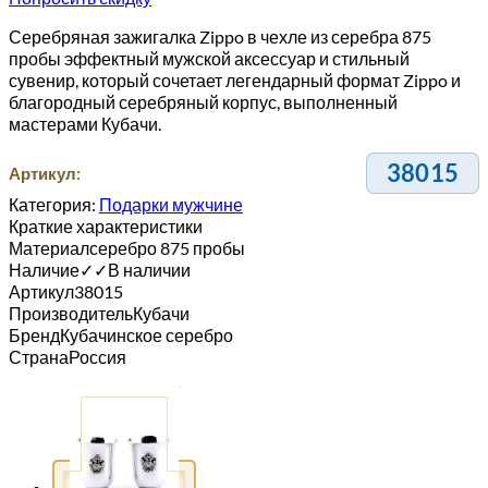
Серебряная зажигалка Zippo в чехле из серебра 875
пробы эффектный мужской аксессуар и стильный
сувенир, который сочетает легендарный формат Zippo и
благородный серебряный корпус, выполненный
мастерами Кубачи.
38015
Артикул:
Категория:
Подарки мужчине
Краткие характеристики
Материал
серебро 875 пробы
Наличие
✓
✓
В наличии
Артикул
38015
Производитель
Кубачи
Бренд
Кубачинское серебро
Страна
Россия