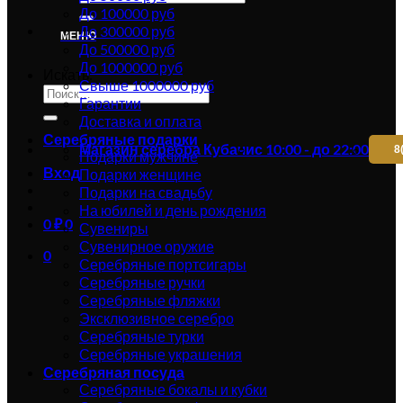
До 100000 руб
До 300000 руб
МЕНЮ
До 500000 руб
До 1000000 руб
Искать:
Свыше 1000000 руб
Гарантии
Доставка и оплата
Серебряные подарки
Магазин серебра Кубачи
с 10:00 - до 22:00
8
Подарки мужчине
Вход
Подарки женщине
Подарки на свадьбу
На юбилей и день рождения
0
₽
0
Сувениры
Сувенирное оружие
0
Серебряные портсигары
Серебряные ручки
Серебряные фляжки
Эксклюзивное серебро
Серебряные турки
Серебряные украшения
Серебряная посуда
Серебряные бокалы и кубки