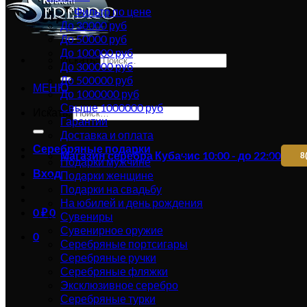
Фильтр по цене
До 30000 руб
До 50000 руб
До 100000 руб
Искать:
До 300000 руб
До 500000 руб
МЕНЮ
До 1000000 руб
Свыше 1000000 руб
Искать:
Гарантии
Доставка и оплата
Серебряные подарки
Магазин серебра Кубачи
с 10:00 - до 22:00
8
Подарки мужчине
Вход
Подарки женщине
Подарки на свадьбу
На юбилей и день рождения
0
₽
0
Сувениры
Сувенирное оружие
0
Серебряные портсигары
Серебряные ручки
Серебряные фляжки
Эксклюзивное серебро
Серебряные турки