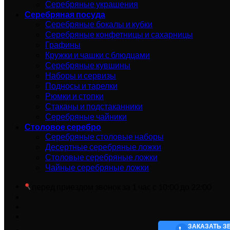
Серебряные украшения
Серебряная посуда
Серебряные бокалы и кубки
Серебряные конфетницы и сахарницы
Графины
Кружки и чашки с блюдцами
Серебряные кувшины
Наборы и сервизы
Подносы и тарелки
Рюмки и стопки
Стаканы и подстаканники
Серебряные чайники
Столовое серебро
Серебряные столовые наборы
Десертные серебряные ложки
Столовые серебряные ложки
Чайные серебряные ложки
перед приездом звонок за 1 час с 10:00 до 22:00
ЗАКАЗАТЬ З