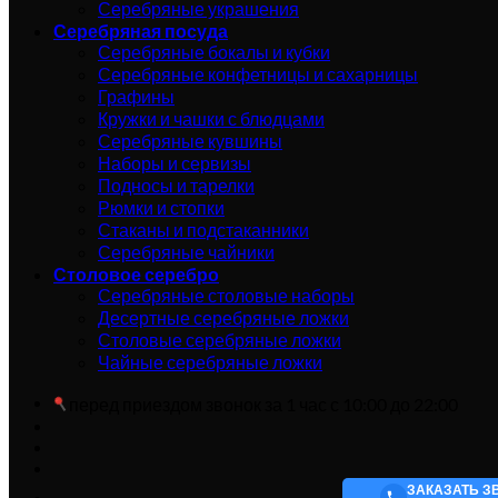
Серебряные украшения
Серебряная посуда
Серебряные бокалы и кубки
Серебряные конфетницы и сахарницы
Графины
Кружки и чашки с блюдцами
Серебряные кувшины
Наборы и сервизы
Подносы и тарелки
Рюмки и стопки
Стаканы и подстаканники
Серебряные чайники
Столовое серебро
Серебряные столовые наборы
Десертные серебряные ложки
Столовые серебряные ложки
Чайные серебряные ложки
перед приездом звонок за 1 час с 10:00 до 22:00
ЗАКАЗАТЬ З