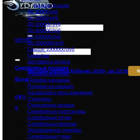
Фильтр по цене
До 30000 руб
До 50000 руб
До 100000 руб
Искать:
До 300000 руб
До 500000 руб
МЕНЮ
До 1000000 руб
Свыше 1000000 руб
Искать:
Гарантии
Доставка и оплата
Серебряные подарки
Магазин серебра Кубачи
с 10:00 - до 22:00
8
Подарки мужчине
Вход
Подарки женщине
Подарки на свадьбу
На юбилей и день рождения
0
₽
0
Сувениры
Сувенирное оружие
0
Серебряные портсигары
Серебряные ручки
Серебряные фляжки
Эксклюзивное серебро
Серебряные турки