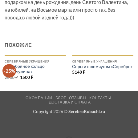
подарком на день рождения, день Святого Валентина,
на юбилей, на Восьмое марта или просто так, без
повода,в любой из дней года)))
ПОХОЖИЕ
СЕРЕБРЯНЫЕ УКРАШЕНИЯ
СЕРЕБРЯНЫЕ УКРАШЕНИЯ
Серебряное кольцо
Серьги с жемчугом «Серебро»
-25%
«Жемчужина»
5148
₽
2000
₽
Первоначальная
1500
₽
Текущая
цена
цена:
составляла
1500 ₽.
2000 ₽.
О КОМПАНИИ
БЛОГ
ОТЗЫВЫ
КОНТАКТЫ
ДОСТАВКА И ОПЛАТА
Copyright 2026 ©
SerebroKubachi.ru