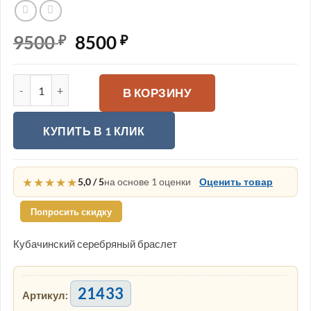
9500
Первоначальная
8500
Текущая
₽
₽
цена
цена:
составляла
8500 ₽.
Количество товара Кубачинский серебряный браслет
В КОРЗИНУ
9500 ₽.
КУПИТЬ В 1 КЛИК
★★★★★
5,0 / 5
на основе 1 оценки
Оценить товар
Попросить скидку
Кубачинский серебряный браслет
21433
Артикул: