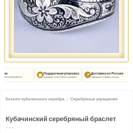
ачи
Подарочная упаковка
Доставка по России
▣
↗
ции ручной работы
подойдёт для особого подарка
бережная отправка заказа
Каталог кубачинского серебра
»
Серебряные украшения
Кубачинский серебряный браслет