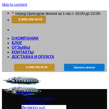
Skip to content
перед приездом звонок за 1 час с 10:00 до 22:00
8 (906) 056-00-55
О КОМПАНИИ
БЛОГ
ОТЗЫВЫ
КОНТАКТЫ
ДОСТАВКА И ОПЛАТА
8 (906) 056-00-55
Заказать звонок
Каталог
Фильтр по цене
Искать:
До 30000 руб
До 50000 руб