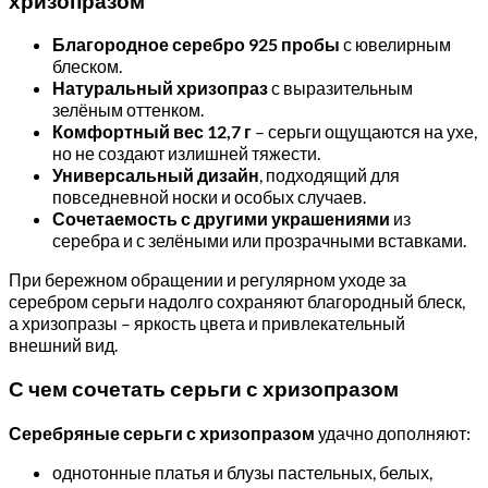
хризопразом
Благородное серебро 925 пробы
с ювелирным
блеском.
Натуральный хризопраз
с выразительным
зелёным оттенком.
Комфортный вес 12,7 г
– серьги ощущаются на ухе,
но не создают излишней тяжести.
Универсальный дизайн
, подходящий для
повседневной носки и особых случаев.
Сочетаемость с другими украшениями
из
серебра и с зелёными или прозрачными вставками.
При бережном обращении и регулярном уходе за
серебром серьги надолго сохраняют благородный блеск,
а хризопразы – яркость цвета и привлекательный
внешний вид.
С чем сочетать серьги с хризопразом
Серебряные серьги с хризопразом
удачно дополняют:
однотонные платья и блузы пастельных, белых,