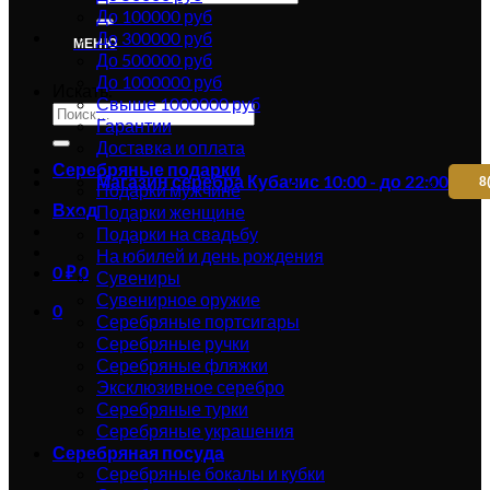
До 100000 руб
До 300000 руб
МЕНЮ
До 500000 руб
До 1000000 руб
Искать:
Свыше 1000000 руб
Гарантии
Доставка и оплата
Серебряные подарки
Магазин серебра Кубачи
с 10:00 - до 22:00
8
Подарки мужчине
Вход
Подарки женщине
Подарки на свадьбу
На юбилей и день рождения
0
₽
0
Сувениры
Сувенирное оружие
0
Серебряные портсигары
Серебряные ручки
Серебряные фляжки
Эксклюзивное серебро
Серебряные турки
Серебряные украшения
Серебряная посуда
Серебряные бокалы и кубки