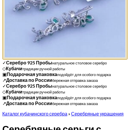
✓
Серебро 925 Пробы
натуральное столовое серебро
◇
Кубачи
традиции ручной работы
▣
Подарочная упаковка
подойдёт для особого подарка
↗
Доставка по России
бережная отправка заказа
✓
Серебро 925 Пробы
натуральное столовое серебро
◇
Кубачи
традиции ручной работы
▣
Подарочная упаковка
подойдёт для особого подарка
↗
Доставка по России
бережная отправка заказа
Каталог кубачинского серебра
»
Серебряные украшения
Серебряные серьги с