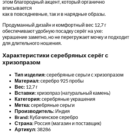
этом благородный акцент, который органично
вписывается
как в повседневные, так и в нарядные образы.
Продуманный дизайн и комфортный вес 12,7 г
обеспечивают удобную посадку серёг на ухе:
украшение заметно, но не перегружает мочку и подходит
для длительного ношения.
Характеристики серебряных серёг с
хризопразом
Тип изделия:
серебряные серьги с хризопразом
Материал:
серебро 925 пробы
Вес:
12,7 г
Вставки:
хризопраз (натуральный камень)
Категория:
серебряные украшения
Метка:
серебряные серьги
Производитель:
Индия
Brand:
Кубачинское серебро
Страна:
Россия (магазин и поставщик)
Артикул:
38286