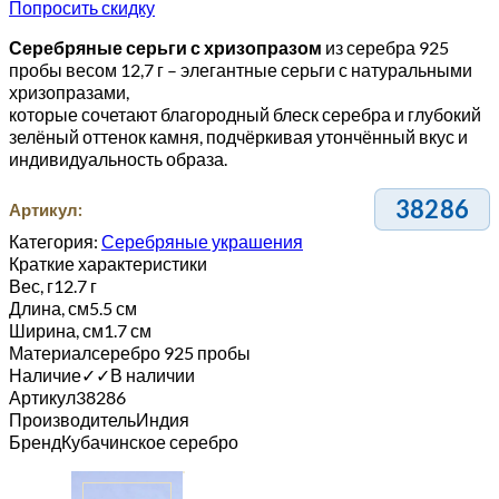
Попросить скидку
Серебряные серьги с хризопразом
из серебра 925
пробы весом 12,7 г – элегантные серьги с натуральными
хризопразами,
которые сочетают благородный блеск серебра и глубокий
зелёный оттенок камня, подчёркивая утончённый вкус и
индивидуальность образа.
38286
Артикул:
Категория:
Серебряные украшения
Краткие характеристики
Вес, г
12.7 г
Длина, см
5.5 см
Ширина, см
1.7 см
Материал
серебро 925 пробы
Наличие
✓
✓
В наличии
Артикул
38286
Производитель
Индия
Бренд
Кубачинское серебро