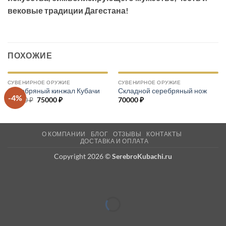
вековые традиции Дагестана!
ПОХОЖИЕ
СУВЕНИРНОЕ ОРУЖИЕ
СУВЕНИРНОЕ ОРУЖИЕ
Серебряный кинжал Кубачи
Складной серебряный нож
-4%
78500
₽
Первоначальная
75000
₽
Текущая
70000
₽
цена
цена:
составляла
75000 ₽.
78500 ₽.
О КОМПАНИИ
БЛОГ
ОТЗЫВЫ
КОНТАКТЫ
ДОСТАВКА И ОПЛАТА
Copyright 2026 ©
SerebroKubachi.ru