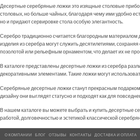
Десертные серебряные ложки это изящные столовые прибор
столовых, но больше чайных, благодаря чему ими удобно ес
но и придают сервировке стола особую элегантность.
Серебро традиционно считается благородным материалом д
изделия из серебра могут служить десятилетиями, сохраняя
позолотой или рельефным орнаментом, что делает их не пр
В каталоге представлены десертные ложки из серебра разли
декоративными элементами. Такие ложки могут использовать
Серебряные десертные ложки станут прекрасным подарком н
дизайну они выглядят статусно и подходят как для повседнев
В нашем каталоге вы можете выбрать и купить десертные с
работой, долговечностью и эстетикой классической серебря
О КОМПАНИИ
БЛОГ
ОТЗЫВЫ
КОНТАКТЫ
ДОСТАВКА И ОПЛАТА