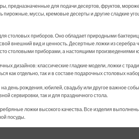
ы, предназначенные для подачи десертов, фруктов, мороже
ть пирожные, муссы, кремовые десерты и другие сладкие уг
ля столовых приборов. Оно обладает природными бактериц
 свой внешний вид и ценность. Десертные ложки из серебра
осто столовыми приборами, а настоящими произведениями ю
чных дизайнов: классические гладкие модели, ложки с трад
ся как отдельно, так и в составе подарочных столовых набо
а день рождения, юбилей, свадьбу или другое важное собы
ной сервировки, так и для праздничного стола.
еребряные ложки высокого качества. Все изделия выполнены
ной посуды.