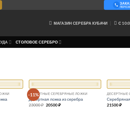
ЗАКА
О КОМ
ПЕРЕЗ
МАГАЗИН СЕРЕБРА КУБАЧИ
С 10:0
СУДА
СТОЛОВОЕ СЕРЕБРО
+
+
-11%
ЛОЖКИ
ДЕСЕРТНЫЕ СЕРЕБРЯНЫЕ ЛОЖКИ
ДЕСЕРТНЫЕ 
ожка
Десертная ложка из серебра
Серебряная
23000
₽
Первоначальная
20500
₽
Текущая
21500
₽
цена
цена:
составляла
20500 ₽.
23000 ₽.