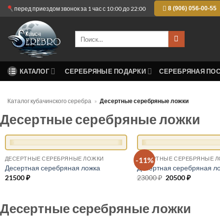
Skip
8 (906) 056-00-55
перед приездом звонок за 1 час с 10:00 до 22:00
to
content
Искать:
КАТАЛОГ
СЕРЕБРЯНЫЕ ПОДАРКИ
СЕРЕБРЯНАЯ ПО
Каталог кубачинского серебра
»
Десертные серебряные ложки
Десертные серебряные ложки
+
+
-11%
ДЕСЕРТНЫЕ СЕРЕБРЯНЫЕ ЛОЖКИ
ДЕСЕРТНЫЕ СЕРЕБРЯНЫЕ 
Десертная серебряная ложка
Десертная серебряная л
21500
₽
23000
₽
Первоначальная
20500
₽
Текущая
цена
цена:
составляла
20500 ₽.
23000 ₽.
Десертные серебряные ложки