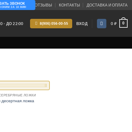
ЗАТЬ ЗВОНОК
ПАНИИ
БЛОГ
ОТЗЫВЫ
КОНТАКТЫ
ДОСТАВКА И ОПЛАТА
ВОНИМ ЗА 10 МИН
0
0 - ДО 22:00
ВХОД
0
₽
8(906) 056-00-55
СЕРЕБРЯНЫЕ ЛОЖКИ
 десертная ложка