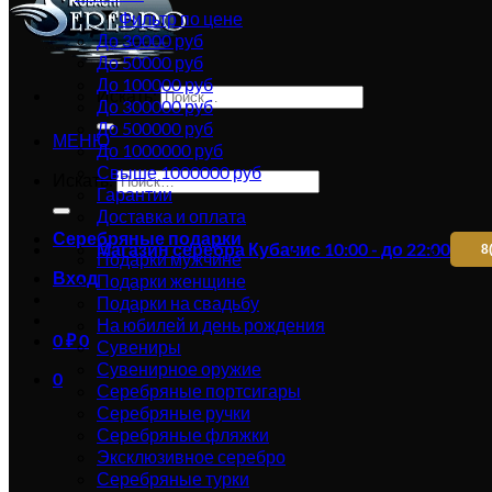
Фильтр по цене
До 30000 руб
До 50000 руб
До 100000 руб
Искать:
До 300000 руб
До 500000 руб
МЕНЮ
До 1000000 руб
Свыше 1000000 руб
Искать:
Гарантии
Доставка и оплата
Серебряные подарки
Магазин серебра Кубачи
с 10:00 - до 22:00
8
Подарки мужчине
Вход
Подарки женщине
Подарки на свадьбу
На юбилей и день рождения
0
₽
0
Сувениры
Сувенирное оружие
0
Серебряные портсигары
Серебряные ручки
Серебряные фляжки
Эксклюзивное серебро
Серебряные турки