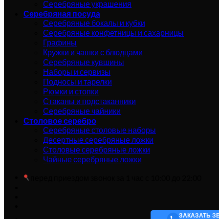
Серебряные украшения
Серебряная посуда
Серебряные бокалы и кубки
Серебряные конфетницы и сахарницы
Графины
Кружки и чашки с блюдцами
Серебряные кувшины
Наборы и сервизы
Подносы и тарелки
Рюмки и стопки
Стаканы и подстаканники
Серебряные чайники
Столовое серебро
Серебряные столовые наборы
Десертные серебряные ложки
Столовые серебряные ложки
Чайные серебряные ложки
перед приездом звонок за 1 час с 10:00 до 22:00
ЗАКАЗАТЬ З