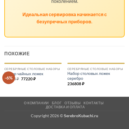
поколением.
Идеальная сервировка начинается с
безупречных приборов.
ПОХОЖИЕ
СЕРЕБРЯНЫЕ СТОЛОВЫЕ НАБОРЫ
СЕРЕБРЯНЫЕ СТОЛОВЫЕ НАБОРЫ
Набор столовых ложек
Набор чайных ложек
-6%
серебро
82368
₽
Первоначальная
77220
₽
Текущая
цена
цена:
236808
₽
составляла
77220 ₽.
82368 ₽.
О КОМПАНИИ
БЛОГ
ОТЗЫВЫ
КОНТАКТЫ
ДОСТАВКА И ОПЛАТА
Copyright 2026 ©
SerebroKubachi.ru