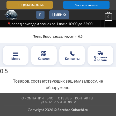
Skip
8 (906) 056-00-55
Заказать звонок
to
МЕНЮ
content
0
перед приездом звонок за 1 час с 10:00 до 22:00
Товар Высота изделия, см
»
0.5
Доставка
Меню
Каталог
Контакты
и оплата
0.5
Товаров, соответствующих вашему запросу, не
обнаружено.
О КОМПАНИИ
БЛОГ
ОТЗЫВЫ
КОНТАКТЫ
ДОСТАВКА И ОПЛАТА
Copyright 2026 ©
SerebroKubachi.ru