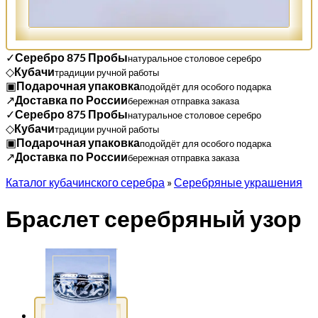
✓
Серебро 875 Пробы
натуральное столовое серебро
◇
Кубачи
традиции ручной работы
▣
Подарочная упаковка
подойдёт для особого подарка
↗
Доставка по России
бережная отправка заказа
✓
Серебро 875 Пробы
натуральное столовое серебро
◇
Кубачи
традиции ручной работы
▣
Подарочная упаковка
подойдёт для особого подарка
↗
Доставка по России
бережная отправка заказа
Каталог кубачинского серебра
»
Серебряные украшения
Браслет серебряный узор