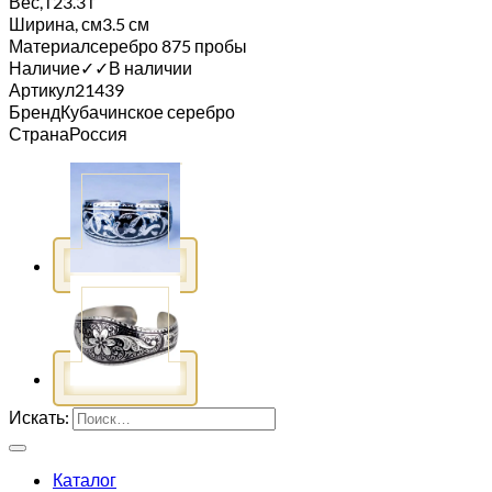
Вес, г
23.3 г
Ширина, см
3.5 см
Материал
серебро 875 пробы
Наличие
✓
✓
В наличии
Артикул
21439
Бренд
Кубачинское серебро
Страна
Россия
Искать:
Каталог