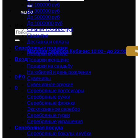
До 100000 руб
До 300000 руб
МЕНЮ
До 500000 руб
До 1000000 руб
Искать:
Свыше 1000000 руб
Гарантии
Доставка и оплата
Серебряные подарки
Магазин серебра Кубачи
с 10:00 - до 22:00
8
Подарки мужчине
Вход
Подарки женщине
Подарки на свадьбу
На юбилей и день рождения
0
₽
0
Сувениры
Сувенирное оружие
0
Серебряные портсигары
Серебряные ручки
Серебряные фляжки
Эксклюзивное серебро
Серебряные турки
Серебряные украшения
Серебряная посуда
Серебряные бокалы и кубки