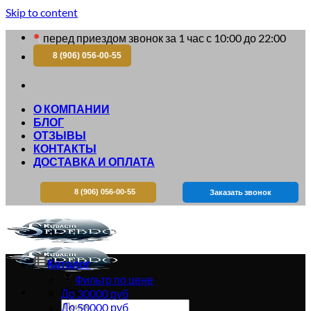
Skip to content
перед приездом звонок за 1 час с 10:00 до 22:00
8 (906) 056-00-55
О КОМПАНИИ
БЛОГ
ОТЗЫВЫ
КОНТАКТЫ
ДОСТАВКА И ОПЛАТА
8 (906) 056-00-55
Заказать звонок
Каталог
Фильтр по цене
Искать:
До 30000 руб
До 50000 руб