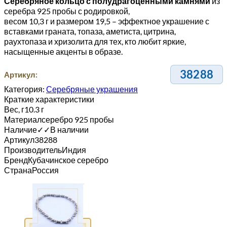
Серебряное кольцо с полудрагоценными камнями
из
серебра 925 пробы с родировкой,
весом 10,3 г и размером 19,5 – эффектное украшение с
вставками граната, топаза, аметиста, цитрина,
раухтопаза и хризолита для тех, кто любит яркие,
насыщенные акценты в образе.
38288
Артикул:
Категория:
Серебряные украшения
Краткие характеристики
Вес, г
10.3 г
Материал
серебро 925 пробы
Наличие
✓
✓
В наличии
Артикул
38288
Производитель
Индия
Бренд
Кубачинское серебро
Страна
Россия