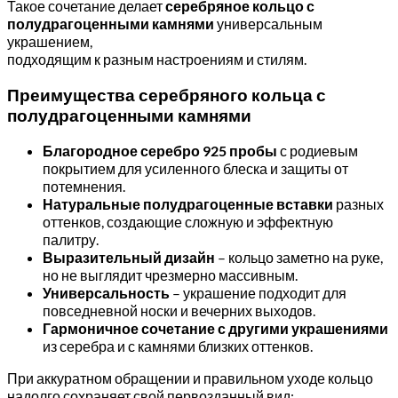
Такое сочетание делает
серебряное кольцо с
полудрагоценными камнями
универсальным
украшением,
подходящим к разным настроениям и стилям.
Преимущества серебряного кольца с
полудрагоценными камнями
Благородное серебро 925 пробы
с родиевым
покрытием для усиленного блеска и защиты от
потемнения.
Натуральные полудрагоценные вставки
разных
оттенков, создающие сложную и эффектную
палитру.
Выразительный дизайн
– кольцо заметно на руке,
но не выглядит чрезмерно массивным.
Универсальность
– украшение подходит для
повседневной носки и вечерних выходов.
Гармоничное сочетание с другими украшениями
из серебра и с камнями близких оттенков.
При аккуратном обращении и правильном уходе кольцо
надолго сохраняет свой первозданный вид: