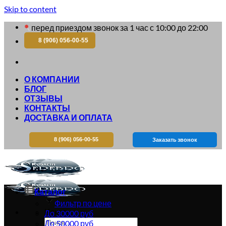
Skip to content
перед приездом звонок за 1 час с 10:00 до 22:00
8 (906) 056-00-55
О КОМПАНИИ
БЛОГ
ОТЗЫВЫ
КОНТАКТЫ
ДОСТАВКА И ОПЛАТА
8 (906) 056-00-55
Заказать звонок
Каталог
Фильтр по цене
Искать:
До 30000 руб
До 50000 руб