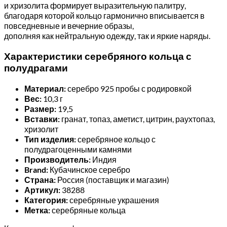
и хризолита формирует выразительную палитру,
благодаря которой кольцо гармонично вписывается в
повседневные и вечерние образы,
дополняя как нейтральную одежду, так и яркие наряды.
Характеристики серебряного кольца с
полудрагами
Материал:
серебро 925 пробы с родировкой
Вес:
10,3 г
Размер:
19,5
Вставки:
гранат, топаз, аметист, цитрин, раухтопаз,
хризолит
Тип изделия:
серебряное кольцо с
полудрагоценными камнями
Производитель:
Индия
Brand:
Кубачинское серебро
Страна:
Россия (поставщик и магазин)
Артикул:
38288
Категория:
серебряные украшения
Метка:
серебряные кольца