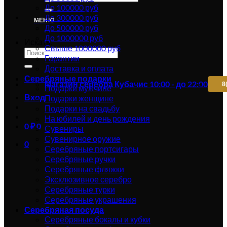
До 100000 руб
До 300000 руб
МЕНЮ
До 500000 руб
До 1000000 руб
Искать:
Свыше 1000000 руб
Гарантии
Доставка и оплата
Серебряные подарки
Магазин серебра Кубачи
с 10:00 - до 22:00
8
Подарки мужчине
Вход
Подарки женщине
Подарки на свадьбу
На юбилей и день рождения
0
₽
0
Сувениры
Сувенирное оружие
0
Серебряные портсигары
Серебряные ручки
Серебряные фляжки
Эксклюзивное серебро
Серебряные турки
Серебряные украшения
Серебряная посуда
Серебряные бокалы и кубки