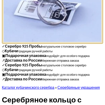
✓
Серебро 925 Пробы
натуральное столовое серебро
◇
Кубачи
традиции ручной работы
▣
Подарочная упаковка
подойдёт для особого подарка
↗
Доставка по России
бережная отправка заказа
✓
Серебро 925 Пробы
натуральное столовое серебро
◇
Кубачи
традиции ручной работы
▣
Подарочная упаковка
подойдёт для особого подарка
↗
Доставка по России
бережная отправка заказа
Каталог кубачинского серебра
»
Серебряные украшения
Серебряное кольцо с