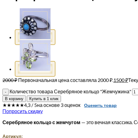
2000
₽
Первоначальная цена составляла 2000 ₽.
1500
₽
Теку
Количество товара Серебряное кольцо "Жемчужина"
В корзину
Купить в 1 клик
★★★★★
4,3 / 5
на основе 3 оценок
Оценить товар
Попросить скидку
Серебряное кольцо с жемчугом
— это вечная классика. 
Артикул: