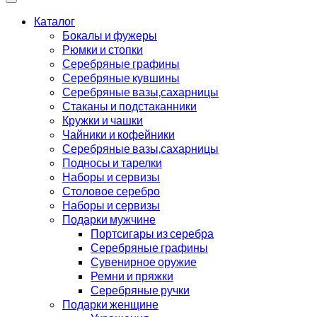
Каталог
Бокалы и фужеры
Рюмки и стопки
Серебряные графины
Серебряные кувшины
Серебряные вазы,сахарницы
Стаканы и подстаканники
Кружки и чашки
Чайники и кофейники
Серебряные вазы,сахарницы
Подносы и тарелки
Наборы и сервизы
Столовое серебро
Наборы и сервизы
Подарки мужчине
Портсигары из серебра
Серебряные графины
Сувенирное оружие
Ремни и пряжки
Серебряные ручки
Подарки женщине