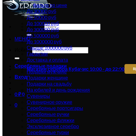
Фильтр по цене
До 30000 руб
До 50000 руб
До 100000 руб
Искать:
До 300000 руб
До 500000 руб
МЕНЮ
До 1000000 руб
Свыше 1000000 руб
Искать:
Гарантии
Доставка и оплата
Серебряные подарки
Магазин серебра Кубачи
с 10:00 - до 22:00
8
Подарки мужчине
Вход
Подарки женщине
Подарки на свадьбу
На юбилей и день рождения
0
₽
0
Сувениры
Сувенирное оружие
0
Серебряные портсигары
Серебряные ручки
Серебряные фляжки
Эксклюзивное серебро
Серебряные турки