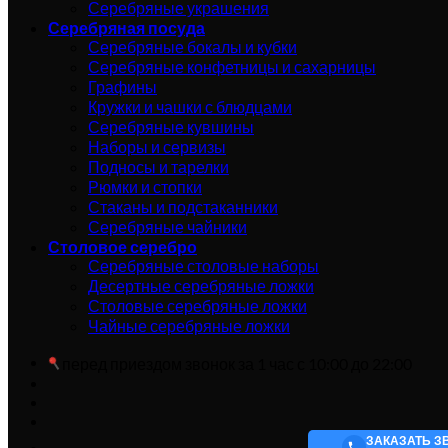
Серебряные украшения
Серебряная посуда
Серебряные бокалы и кубки
Серебряные конфетницы и сахарницы
Графины
Кружки и чашки с блюдцами
Серебряные кувшины
Наборы и сервизы
Подносы и тарелки
Рюмки и стопки
Стаканы и подстаканники
Серебряные чайники
Столовое серебро
Серебряные столовые наборы
Десертные серебряные ложки
Столовые серебряные ложки
Чайные серебряные ложки
перед приездом звонок за 1 час с 10:00 до 22:00
ЗАКАЗАТЬ З