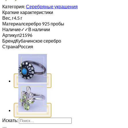
Категория:
Серебряные украшения
Краткие характеристики
Вес, г
4.5 г
Материал
серебро 925 пробы
Наличие
✓
✓
В наличии
Артикул
21596
Бренд
Кубачинское серебро
Страна
Россия
Искать: