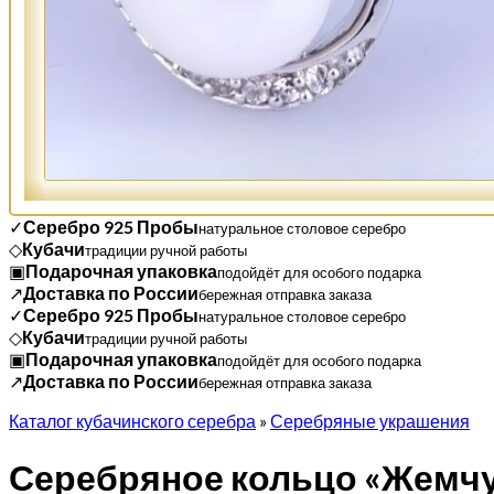
✓
Серебро 925 Пробы
натуральное столовое серебро
◇
Кубачи
традиции ручной работы
▣
Подарочная упаковка
подойдёт для особого подарка
↗
Доставка по России
бережная отправка заказа
✓
Серебро 925 Пробы
натуральное столовое серебро
◇
Кубачи
традиции ручной работы
▣
Подарочная упаковка
подойдёт для особого подарка
↗
Доставка по России
бережная отправка заказа
Каталог кубачинского серебра
»
Серебряные украшения
Серебряное кольцо «Жемч